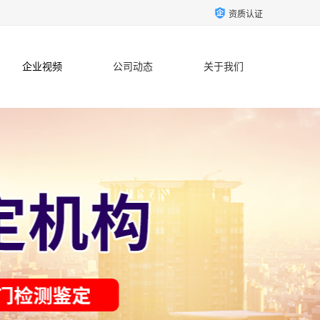
资质认证
企业视频
公司动态
关于我们