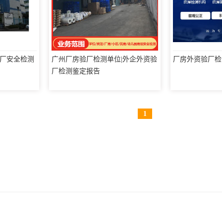
厂安全检测
广州厂房验厂检测单位|外企外资验
厂房外资验厂检
厂检测鉴定报告
1