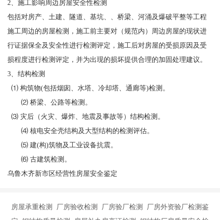
2、施工影响周边房屋安全性检测
包括对房产、土建、隧道、基坑、、桥梁、河涌及爆破平整等工程
施工周边的房屋检测，施工前主要对（规范内）周边房屋的现状进
行证据保全及安全性进行检测评定，施工后对房屋的受损原因及受
损程度进行检测评定，并为出现的损坏提供合理的加固处理建议。
3、结构检测
⑴ 构筑物(包括烟囱、水塔、冷却塔、通廊等)检测。
⑵ 桥梁、公路等检测。
⑶ 灾后（火灾、爆炸、地震及事故等）结构检测。
⑷ 核电安全壳结构及大型结构的检测评估。
⑸ 建(构)筑物及工业设备抗震。
⑹ 古建筑检测。
乌鲁木齐新市区经营性房屋安全鉴定
房屋承重检测 厂房验收检测 厂房验厂检测 厂房外资验厂检测鉴