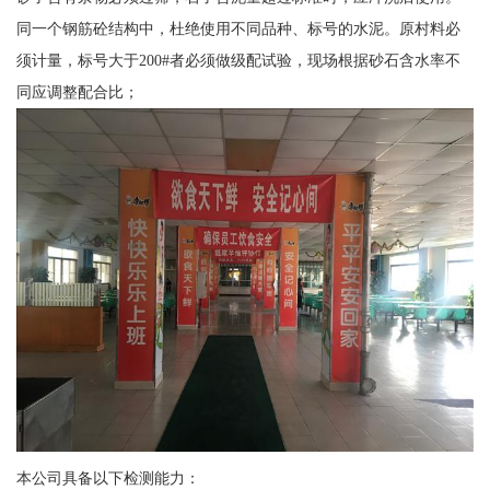
同一个钢筋砼结构中，杜绝使用不同品种、标号的水泥。原村料必
须计量，标号大于200#者必须做级配试验，现场根据砂石含水率不
同应调整配合比；
本公司具备以下检测能力：