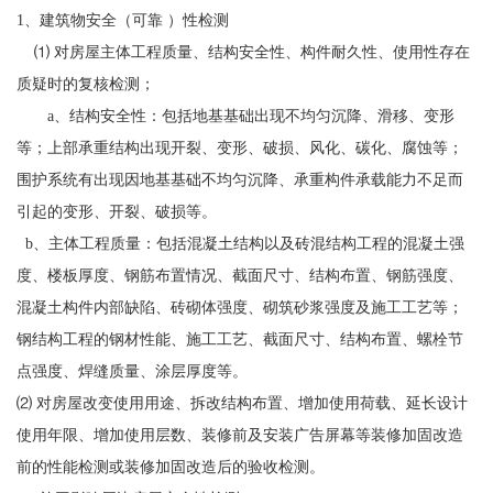
1、建筑物安全（可靠 ）性检测
⑴ 对房屋主体工程质量、结构安全性、构件耐久性、使用性存在
质疑时的复核检测；
a、结构安全性：包括地基基础出现不均匀沉降、滑移、变形
等；上部承重结构出现开裂、变形、破损、风化、碳化、腐蚀等；
围护系统有出现因地基基础不均匀沉降、承重构件承载能力不足而
引起的变形、开裂、破损等。
b、主体工程质量：包括混凝土结构以及砖混结构工程的混凝土强
度、楼板厚度、钢筋布置情况、截面尺寸、结构布置、钢筋强度、
混凝土构件内部缺陷、砖砌体强度、砌筑砂浆强度及施工工艺等；
钢结构工程的钢材性能、施工工艺、截面尺寸、结构布置、螺栓节
点强度、焊缝质量、涂层厚度等。
⑵ 对房屋改变使用用途、拆改结构布置、增加使用荷载、延长设计
使用年限、增加使用层数、装修前及安装广告屏幕等装修加固改造
前的性能检测或装修加固改造后的验收检测。