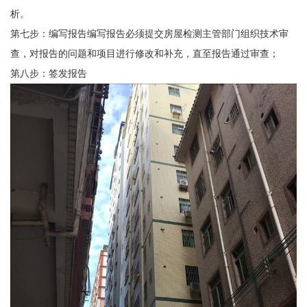
析。
第七步：编写报告编写报告必须提交房屋检测主管部门组织技术审
查，对报告的问题和项目进行修改和补充，直至报告通过审查；
第八步：签发报告