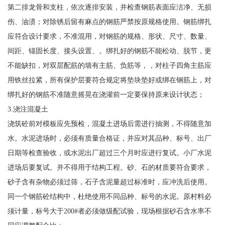
第二排龙骨和支柱，依次逐排安装，并检查钢筋表面应洁净、无损
伤、油渍；对除锈后留有麻点的钢筋严禁按原规格使用。钢筋绑扎
应符合设计要求，不准混用，对钢筋的规格、形状、尺寸、数量、
间距、锚固长度、接头设置、。绑扎好的钢筋不能松动、脱节，更
不能缺扣，对双层配筋的墙有主筋、负筋等，，对柱子四角主筋应
用铁丝拉紧，所有保护层要符合规定将垫块垫好或绑在钢筋上，对
绑扎好的钢筋不准随意摇晃在浇灌前一定要保持原来设计状态；
3.浇注混凝土
浇筑砼前对模板应先预检，混凝土进场后需进行抽测，不得随意加
水。水泥进场时，必须有质量合格证，并应对其品种、标号、出厂
日期等检查验收，或水泥出厂超过三个月时应进行复试。小厂水泥
进场后要复试。并不得用于结构工程。砂、石的材质要符合要求，
砂子含有杂物必须过筛，石子含泥量超过标准时，应冲洗后使用。
同一个钢筋砼结构中，杜绝使用不同品种、标号的水泥。原村料必
须计量，标号大于200#者必须做级配试验，现场根据砂石含水率不