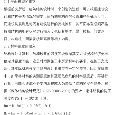
2. 1 平面模型的建立
根据前文所述，建筑结构设计时一个创造的过程，可以根据建筑设
计和结构受力情况的需要，适当调整构件的位置和构件截面尺寸。
而建筑抗震则是对既有建筑进行的复核验算，其平面布置必须严格
按照结构的现有状况进行输入，包括其墙体、梁、楼板、门窗洞
口、构造柱、圈梁及楼层高度等相关内容。
2. 2 材料强度的输入
结构设计计算时，砖和砂浆的强度等级根据其受力状况和经济要求
确定其强度等级，这是对后期施工中所需材料的要求。在施工完成
后，其实际材料强度可能与设计要求存在一定的差异。因此在抗震
中，如果将材料的实测强度换算至规范所列的材料强度后，再进行
计算，可能会造成不必要的浪费或人为降低了结构的安全储备。根
据《砌体结构设计规范》( GB 50003-2001) 的要求，砌体结构的抗压
强度按式( 1) ～ 式( 3) 计算。
fm = k1 fα1( 1 + 0. 07f2) k2( 1)
fk = fm － 1. 645σf = fm( 1 － 1. 645δf) ( 2)