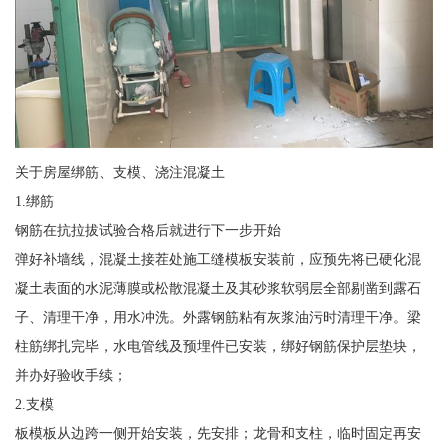
关于房屋绑筋、支模、浇注混凝土
1.绑筋
钢筋在抗拉拔试验合格后就进行下一步开始
弹好补墙线，混凝土接茬处施工缝模板安装前，应预先将已硬化混
凝土表面的水泥薄膜或松散混凝土及其砂浆软弱层全部剔凿到露石
子、清理干净，用水冲洗。外露钢筋粘有灰浆油污时清理干净。梁
柱筋绑扎完毕，水电管线及预埋件已安装，绑好钢筋保护层垫块，
并办好验收手续；
2.支模
板模板从边跨一侧开始安装，先安排；龙骨和支柱，临时固定再安