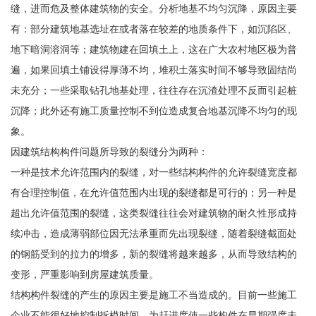
缝，进而危及整体建筑物的安全。分析地基不均匀沉降，原因主要
有：部分建筑地基选址在或者落在较差的地质条件下，如沉陷区、
地下暗洞溶洞等；建筑物建在回填土上，这在广大农村地区极为普
遍，如果回填土铺设得厚薄不均，堆积土落实时间不够导致固结尚
未充分；一些采取钻孔地基处理，往往存在沉渣处理不反而引起桩
沉降；此外还有施工质量控制不到位造成复合地基沉降不均匀的现
象。
因建筑结构构件问题所导致的裂缝分为两种：
一种是技术允许范围内的裂缝，对一些结构构件的允许裂缝宽度都
有合理控制值，在允许值范围内出现的裂缝都是可行的；另一种是
超出允许值范围的裂缝，这类裂缝往往会对建筑物的耐久性形成持
续冲击，造成薄弱部位因无法承重而先出现裂缝，随着裂缝截面处
的钢筋受到的拉力的增多，新的裂缝将越来越多，从而导致结构的
变形，严重影响到房屋建筑质量。
结构构件裂缝的产生的原因主要是施工不当造成的。目前一些施工
企业不能很好地控制拆模时间，为赶进度使一些构件在早期强度未