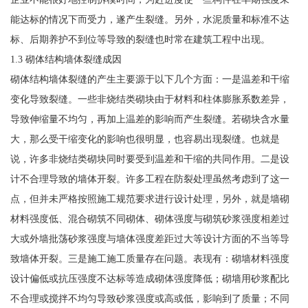
能达标的情况下而受力，遂产生裂缝。另外，水泥质量和标准不达
标、后期养护不到位等导致的裂缝也时常在建筑工程中出现。
1.3 砌体结构墙体裂缝成因
砌体结构墙体裂缝的产生主要源于以下几个方面：一是温差和干缩
变化导致裂缝。一些非烧结类砌块由于材料和柱体膨胀系数差异，
导致伸缩量不均匀，再加上温差的影响而产生裂缝。若砌块含水量
大，那么受干缩变化的影响也很明显，也容易出现裂缝。也就是
说，许多非烧结类砌块同时要受到温差和干缩的共同作用。二是设
计不合理导致的墙体开裂。许多工程在防裂处理虽然考虑到了这一
点，但并未严格按照施工规范要求进行设计处理，另外，就是墙砌
材料强度低、混合砌筑不同砌体、砌体强度与砌筑砂浆强度相差过
大或外墙批荡砂浆强度与墙体强度差距过大等设计方面的不当等导
致墙体开裂。三是施工施工质量存在问题。表现有：砌墙材料强度
设计偏低或抗压强度不达标等造成砌体强度降低；砌墙用砂浆配比
不合理或搅拌不均匀导致砂浆强度或高或低，影响到了质量；不同