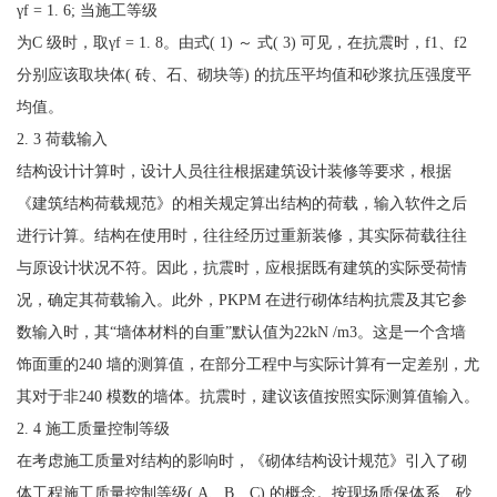
γf = 1. 6; 当施工等级
为C 级时，取γf = 1. 8。由式( 1) ～ 式( 3) 可见，在抗震时，f1、f2
分别应该取块体( 砖、石、砌块等) 的抗压平均值和砂浆抗压强度平
均值。
2. 3 荷载输入
结构设计计算时，设计人员往往根据建筑设计装修等要求，根据
《建筑结构荷载规范》的相关规定算出结构的荷载，输入软件之后
进行计算。结构在使用时，往往经历过重新装修，其实际荷载往往
与原设计状况不符。因此，抗震时，应根据既有建筑的实际受荷情
况，确定其荷载输入。此外，PKPM 在进行砌体结构抗震及其它参
数输入时，其“墙体材料的自重”默认值为22kN /m3。这是一个含墙
饰面重的240 墙的测算值，在部分工程中与实际计算有一定差别，尤
其对于非240 模数的墙体。抗震时，建议该值按照实际测算值输入。
2. 4 施工质量控制等级
在考虑施工质量对结构的影响时，《砌体结构设计规范》引入了砌
体工程施工质量控制等级( A、B、C) 的概念。按现场质保体系、砂