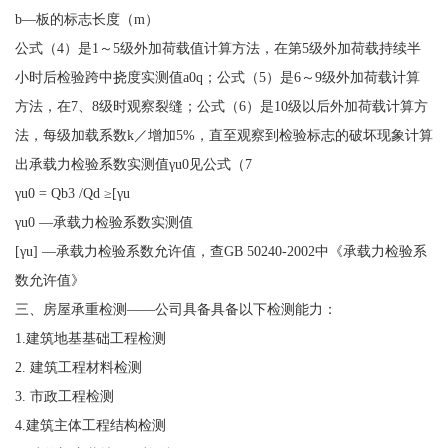
b—板的标志长度（m）
公式（4）是1～5级外加荷载值计算方法，在第5级外加荷载持续半
小时后检验跨中挠度实测值a0q；公式（5）是6～9级外加荷载计算
方法，在7、8级时观察裂缝；公式（6）是10级以后外加荷载计算方
法，每级加载系数k／增加5%，直至观察到检验标志的破坏现象计算
出承载力检验系数实测值γu0见公式（7
γu0 = Qb3 /Qd ≥[γu
γu0 —承载力检验系数实测值
[γu] —承载力检验系数允许值，查GB 50240-2002中《承载力检验系
数允许值》
三、房屋承重检测——公司具备具备以下检测能力：
1.建筑地基基础工程检测
2. 建筑工程材料检测
3. 市政工程检测
4.建筑主体工程结构检测