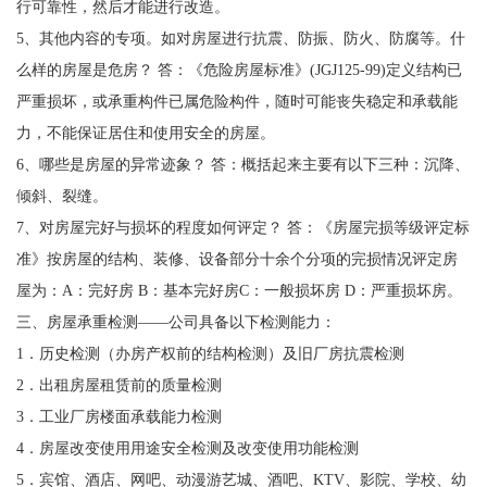
行可靠性，然后才能进行改造。
5、其他内容的专项。如对房屋进行抗震、防振、防火、防腐等。什
么样的房屋是危房？ 答：《危险房屋标准》(JGJ125-99)定义结构已
严重损坏，或承重构件已属危险构件，随时可能丧失稳定和承载能
力，不能保证居住和使用安全的房屋。
6、哪些是房屋的异常迹象？ 答：概括起来主要有以下三种：沉降、
倾斜、裂缝。
7、对房屋完好与损坏的程度如何评定？ 答：《房屋完损等级评定标
准》按房屋的结构、装修、设备部分十余个分项的完损情况评定房
屋为：A：完好房 B：基本完好房C：一般损坏房 D：严重损坏房。
三、房屋承重检测——公司具备以下检测能力：
1．历史检测（办房产权前的结构检测）及旧厂房抗震检测
2．出租房屋租赁前的质量检测
3．工业厂房楼面承载能力检测
4．房屋改变使用用途安全检测及改变使用功能检测
5．宾馆、酒店、网吧、动漫游艺城、酒吧、KTV、影院、学校、幼