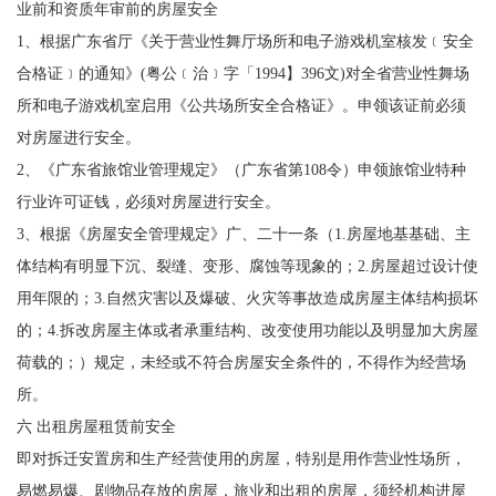
业前和资质年审前的房屋安全
1、根据广东省厅《关于营业性舞厅场所和电子游戏机室核发﹝安全
合格证﹞的通知》(粤公﹝治﹞字「1994】396文)对全省营业性舞场
所和电子游戏机室启用《公共场所安全合格证》。申领该证前必须
对房屋进行安全。
2、《广东省旅馆业管理规定》（广东省第108令）申领旅馆业特种
行业许可证钱，必须对房屋进行安全。
3、根据《房屋安全管理规定》广、二十一条（1.房屋地基基础、主
体结构有明显下沉、裂缝、变形、腐蚀等现象的；2.房屋超过设计使
用年限的；3.自然灾害以及爆破、火灾等事故造成房屋主体结构损坏
的；4.拆改房屋主体或者承重结构、改变使用功能以及明显加大房屋
荷载的；）规定，未经或不符合房屋安全条件的，不得作为经营场
所。
六 出租房屋租赁前安全
即对拆迁安置房和生产经营使用的房屋，特别是用作营业性场所，
易燃易爆、剧物品存放的房屋，旅业和出租的房屋，须经机构进屋