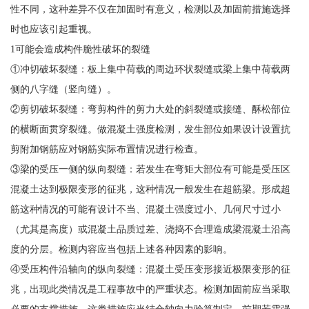
性不同，这种差异不仅在加固时有意义，检测以及加固前措施选择
时也应该引起重视。
1可能会造成构件脆性破坏的裂缝
①冲切破坏裂缝：板上集中荷载的周边环状裂缝或梁上集中荷载两
侧的八字缝（竖向缝）。
②剪切破坏裂缝：弯剪构件的剪力大处的斜裂缝或接缝、酥松部位
的横断面贯穿裂缝。做混凝土强度检测，发生部位如果设计设置抗
剪附加钢筋应对钢筋实际布置情况进行检查。
③梁的受压一侧的纵向裂缝：若发生在弯矩大部位有可能是受压区
混凝土达到极限变形的征兆，这种情况一般发生在超筋梁。形成超
筋这种情况的可能有设计不当、混凝土强度过小、几何尺寸过小
（尤其是高度）或混凝土品质过差、浇捣不合理造成梁混凝土沿高
度的分层。检测内容应当包括上述各种因素的影响。
④受压构件沿轴向的纵向裂缝：混凝土受压变形接近极限变形的征
兆，出现此类情况是工程事故中的严重状态。检测加固前应当采取