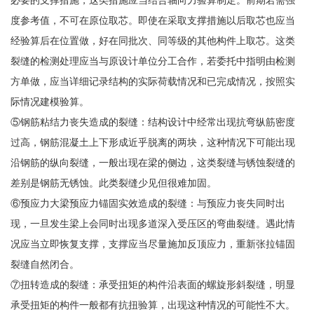
必要的支撑措施，这类措施应当结合轴向力验算制定。前期若需强
度参考值，不可在原位取芯。即使在采取支撑措施以后取芯也应当
经验算后在位置做，好在同批次、同等级的其他构件上取芯。这类
裂缝的检测处理应当与原设计单位分工合作，若委托中指明由检测
方单做，应当详细记录结构的实际荷载情况和已完成情况，按照实
际情况建模验算。
⑤钢筋粘结力丧失造成的裂缝：结构设计中经常出现抗弯纵筋密度
过高，钢筋混凝土上下形成近乎脱离的两块，这种情况下可能出现
沿钢筋的纵向裂缝，一般出现在梁的侧边，这类裂缝与锈蚀裂缝的
差别是钢筋无锈蚀。此类裂缝少见但很难加固。
⑥预应力大梁预应力锚固实效造成的裂缝：与预应力丧失同时出
现，一旦发生梁上会同时出现多道深入受压区的弯曲裂缝。遇此情
况应当立即恢复支撑，支撑应当尽量施加反顶应力，重新张拉锚固
裂缝自然闭合。
⑦扭转造成的裂缝：承受扭矩的构件沿表面的螺旋形斜裂缝，明显
承受扭矩的构件一般都有抗扭验算，出现这种情况的可能性不大。