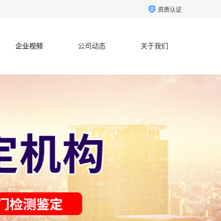
资质认证
企业视频
公司动态
关于我们