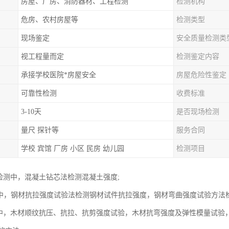
房屋、厂房、消防器材、工程检测
检测机构
危房、农村房屋等
检测类型
现场鉴定
安全质量检测类
视工程量而定
检测鉴定内容
承接学校医院*房屋安全
房屋危险性鉴定
可靠性检测
收费标准
3-10天
是否现场检测
量尺 探针等
服务合同
学校 宾馆 厂房 小区 民房 幼儿园
检测项目
件检测中，混凝土钻芯法检测混凝土强度;
测中，钢材抗拉强度试验法检测钢材试件抗拉强度，钢材弯曲强度试验方法
测中，木材顺纹抗压、抗拉、抗剪强度试验，木材抗弯强度及弹性模量试验