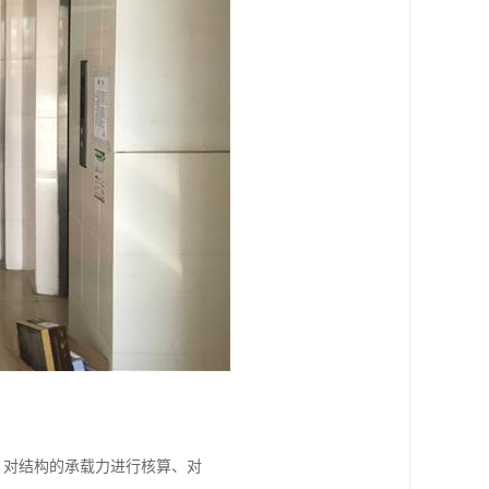
、对结构的承载力进行核算、对