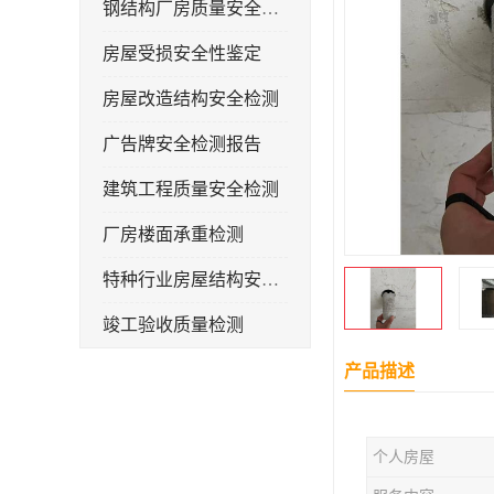
钢结构厂房质量安全检测
房屋受损安全性鉴定
房屋改造结构安全检测
广告牌安全检测报告
建筑工程质量安全检测
厂房楼面承重检测
特种行业房屋结构安全检测报告
竣工验收质量检测
钢结构厂房承重检测
产品描述
屋面光伏荷载安全性检测
个人房屋
房屋补办房产证检测