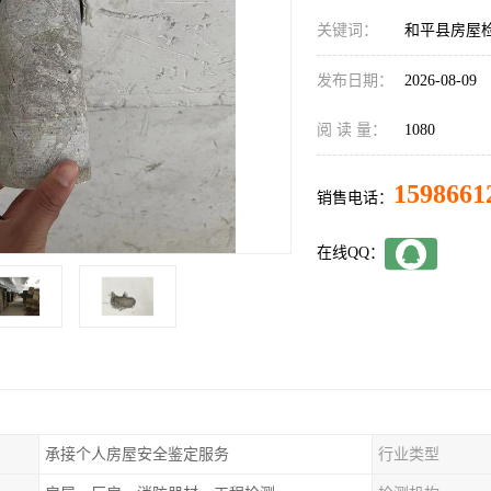
关键词：
和平县房屋
发布日期：
2026-08-09
阅 读 量：
1080
1598661
销售电话：
在线QQ：
承接个人房屋安全鉴定服务
行业类型