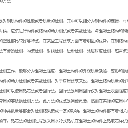
的方法
是对钢质构件的性能或者质量的检测，其中可以细分为钢构件的连接、材
时候，应该进行构件或结构的动力测试或者实载检验。与混凝土结构和砌
和塑性都比较好等特点，在某些工程建筑方面有着明显的优势。在钢结构
法有渗透检测、物流检测、射线检测、磁粉检测、涂层厚度检测、超声波
检测工作，能够分为混凝土强度、混凝土构件的外观质量缺陷、变形和损
构件的动力检测或者实载检测。对于房屋建筑来说，混凝土结构质量的好
检测可以使用钻芯法或者回弹法。回弹法是利用回弹仪对混凝土表面强度
常用的非破损检测方法。此方法的优点是简便灵活，然而在实际的应用中
的种类数量等都会对检测结果造成一定的影响。混凝土的构件都有着相关
遵守。钻芯法的检测过程是采用水冷式钻机在混凝土的构件上钻取芯样试