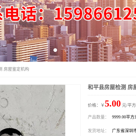
测 房屋鉴定机构
和平县房屋检测 房
5.00
价格：￥
元/平方
产品数量：
9999.00平
发货地址：
广东省深圳