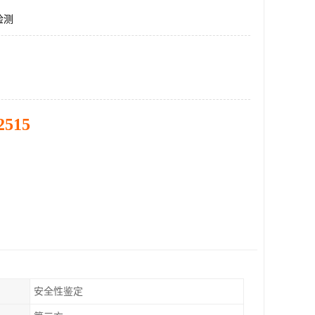
检测
2515
安全性鉴定