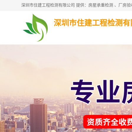
深圳市住建工程检测有