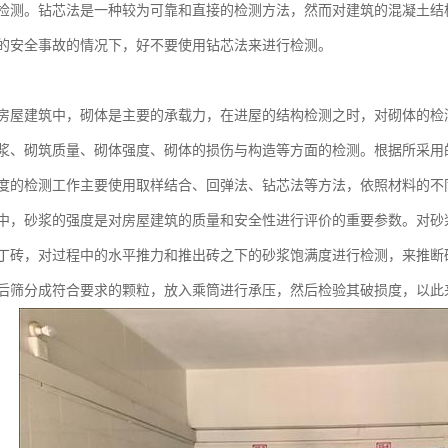
检测。钻芯法是一种较为可靠和直接的检测方法，然而对建筑的混凝土结
的安全事故的情况下，好不要使用钻芯法来进行检测。
房屋建筑中，砌体是主要的承载力，在进屋的结构检测之时，对砌体的检
浆、砌筑质量、砌体强度、砌体的损伤与构造等方面的检测。根据所采用
度的检测工作主要使用取样结合、回弹法、钻芯法等方法，依照材料的不
中，砂浆的强度是对房屋建筑的质量和安全性进行评价的重要参数。对砂
丁砖，对过程中的水平推力和推出砖之下的砂浆饱满度进行检测，来推断
后筛分成符合要求的颗粒，放入乘筒进行承压，然后检验其破损度，以此