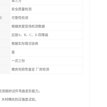
第三方
安全质量检测
型
可靠性检测
根据房屋现场检测数据
应按A、B、C、D 四等级
根据实际情况协商
是
一式三份
楼房完损性鉴定 厂房检测
检测钢材试件弯曲变形能力。
，木材横纹抗压强度试验。