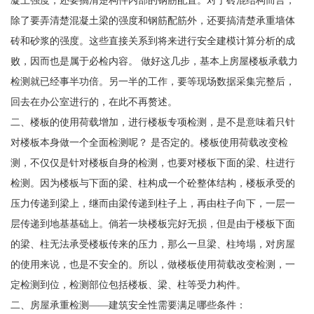
凝土强度，还要搞清楚构件内部的钢筋配置。对于砖混结构而言，
除了要弄清楚混凝土梁的强度和钢筋配筋外，还要搞清楚承重墙体
砖和砂浆的强度。这些直接关系到将来进行安全建模计算分析的成
败，因而也是属于必检内容。 做好这几步，基本上房屋楼板承载力
检测就已经事半功倍。另一半的工作，要等现场数据采集完整后，
回去在办公室进行的，在此不再赘述。
二、楼板的使用荷载增加，进行楼板专项检测，是不是意味着只针
对楼板本身做一个全面检测呢？ 是否定的。楼板使用荷载改变检
测，不仅仅是针对楼板自身的检测，也要对楼板下面的梁、柱进行
检测。因为楼板与下面的梁、柱构成一个砼整体结构，楼板承受的
压力传递到梁上，继而由梁传递到柱子上，再由柱子向下，一层一
层传递到地基基础上。倘若一块楼板完好无损，但是由于楼板下面
的梁、柱无法承受楼板传来的压力，那么一旦梁、柱垮塌，对房屋
的使用来说，也是不安全的。所以，做楼板使用荷载改变检测，一
定检测到位，检测部位包括楼板、梁、柱等受力构件。
二、房屋承重检测——建筑安全性需要满足哪些条件：