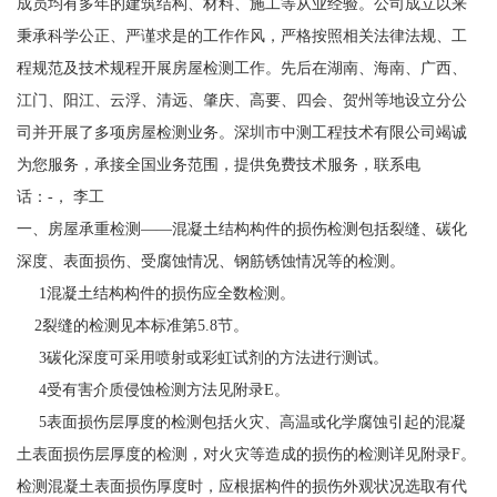
成员均有多年的建筑结构、材料、施工等从业经验。公司成立以来
秉承科学公正、严谨求是的工作作风，严格按照相关法律法规、工
程规范及技术规程开展房屋检测工作。先后在湖南、海南、广西、
江门、阳江、云浮、清远、肇庆、高要、四会、贺州等地设立分公
司并开展了多项房屋检测业务。深圳市中测工程技术有限公司竭诚
为您服务，承接全国业务范围，提供免费技术服务，联系电
话：-， 李工
一、房屋承重检测——混凝土结构构件的损伤检测包括裂缝、碳化
深度、表面损伤、受腐蚀情况、钢筋锈蚀情况等的检测。
1混凝土结构构件的损伤应全数检测。
2裂缝的检测见本标准第5.8节。
3碳化深度可采用喷射或彩虹试剂的方法进行测试。
4受有害介质侵蚀检测方法见附录E。
5表面损伤层厚度的检测包括火灾、高温或化学腐蚀引起的混凝
土表面损伤层厚度的检测，对火灾等造成的损伤的检测详见附录F。
检测混凝土表面损伤厚度时，应根据构件的损伤外观状况选取有代