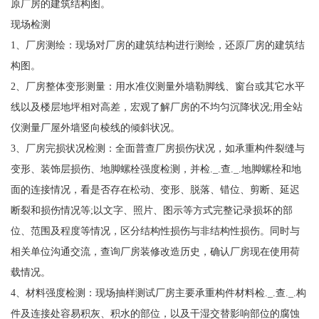
原厂房的建筑结构图。
现场检测
1、厂房测绘：现场对厂房的建筑结构进行测绘，还原厂房的建筑结
构图。
2、厂房整体变形测量：用水准仪测量外墙勒脚线、窗台或其它水平
线以及楼层地坪相对高差，宏观了解厂房的不均匀沉降状况;用全站
仪测量厂屋外墙竖向棱线的倾斜状况。
3、厂房完损状况检测：全面普查厂房损伤状况，如承重构件裂缝与
变形、装饰层损伤、地脚螺栓强度检测，并检._.查._.地脚螺栓和地
面的连接情况，看是否存在松动、变形、脱落、错位、剪断、延迟
断裂和损伤情况等;以文字、照片、图示等方式完整记录损坏的部
位、范围及程度等情况，区分结构性损伤与非结构性损伤。同时与
相关单位沟通交流，查询厂房装修改造历史，确认厂房现在使用荷
载情况。
4、材料强度检测：现场抽样测试厂房主要承重构件材料检._.查._.构
件及连接处容易积灰、积水的部位，以及干湿交替影响部位的腐蚀