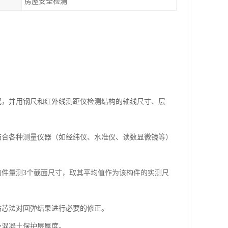
房屋安全检测
况，并用钢尺和红外线测距仪检测结构的轴线尺寸、层
结合各种测量仪器（如经纬仪、水准仪、读数显微镜等）
构件量测3个截面尺寸，取其平均值作为该构件的实测尺
钻芯法对回弹结果进行必要的修正。
及混凝土保护层厚度。