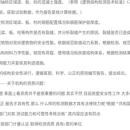
抽检区域梁、板、柱的混凝土强度。（参照《建筑结构检测技术标准》GB/T 
验，获取试验数据，作为报告复核计算依据。）
仪检测区域梁、板、柱的钢筋配置情况和钢筋保护层厚度。
域梁、板、柱等构件是否有裂缝，并分析裂缝产生的原因、裂缝是否已造
建筑物对现状建筑物的安全性能。依据规范取值动力系数，根据检测、规
结构材料力学性能，按现有荷载、使用情况和房屋结构体系，根据检测结果
用能力并复核其构造措施。
域的结构安全性进行，遵循客观、科学、公正的原则编写报告，提出结论。
——关于机构的资质问题：
.表面上看资质并不是很重要的问题.其实不然.目前房屋安全性工作.大多
正.报告才具有性.那么.什么样的检测数据才具有法律效力呢?根据“*共和
部门对其.测试能力和可靠性考核合格".其内容应该有四点:
政部门计量认证.取得检测资质.具有c章的单位.