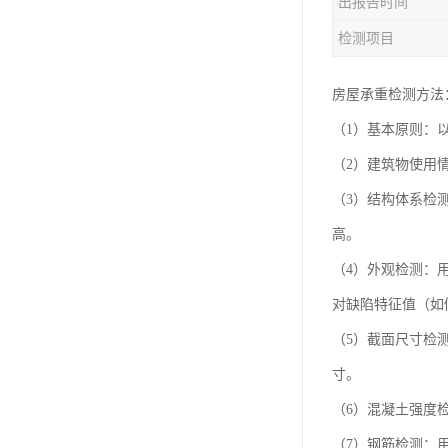
出报告时间
东莞厂房客户验厂检测
检测项目
厂房外资验厂检测鉴定
厂房验厂检测
房屋承重检测方法
（1）基本原则：
房屋承重检测
（2）建筑物使用
钢结构质量检测
（3）结构体系检
厂房验收检测
高。
（4）外观检测：
对缺陷特征值（如
（5）截面尺寸检
寸。
（6）混凝土强度
（7）钢筋检测：