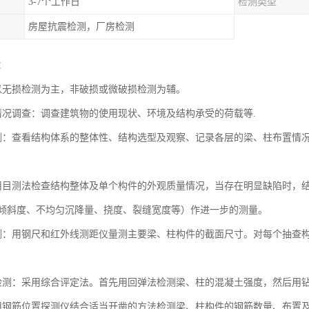
3-7个工作日
检测类型
房屋抗震检测，厂房检测
：
以无损检测为主，非破损或微破损检测为辅。
情况调查：调查建筑物的使用现状、环境及结构承受的荷载等.
测：查看结构体系的整体性、结构选型及观察、记录各层的梁、柱布置情
用目测法检查结构整体及单个构件的外观质量情况，当存在明显缺陷时，
倾斜度、不均匀沉降量、挠度、裂缝宽度等）作进一步的测量。
测：用钢尺和红外线测距仪量测主要梁、柱构件的截面尺寸。对每个抽查
检测：采用综合评定法。首先用回弹法检测梁、柱的混凝土强度，然后用
用钢筋位置探测仪结合适当开凿的方法检测梁、柱构件的钢筋数量、布置