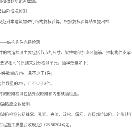
梁和楼板钢筋配置检测。
伤及缺陷情况检测。
和规范对本建筑物进行结构复核验算，根据复核验算结果提出检
——结构构件完损检测
件的构造检测主要包括节点的尺寸、梁柱端部加密区箍筋、预制构件支承
要求相同的原则来划分检测单元，抽样数量如下：
构件数量的1%，且不少于1件；
构件数量的2%，且不少于2件。
件的缺陷检测包括外观缺陷和内部缺陷检测。
的缺陷应全数检测。
观缺陷检测包括蜂窝、孔洞、夹渣、疏松、露筋、连接部位缺陷、外形缺
程施工质量验收规范》GB 50204确定。