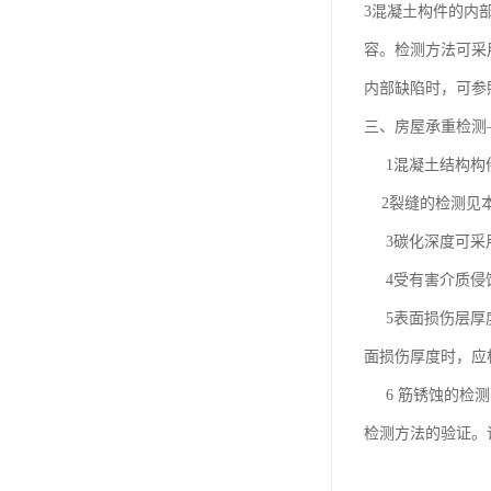
3混凝土构件的内
容。检测方法可采
内部缺陷时，可参
三、房屋承重检测
1混凝土结构构
2裂缝的检测见本
3碳化深度可采
4受有害介质侵蚀
5表面损伤层厚度
面损伤厚度时，应
6 筋锈蚀的检测
检测方法的验证。详