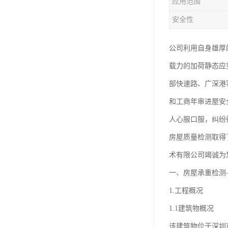
应用范围
东莞厂房客户验厂检测
安全性
厂房外资验厂检测鉴定
厂房验厂检测
公司利用自身雄厚
载力的加荷静态应
房屋承重检测
部快速路、广深港
钢结构质量检测
和工商年审进屋安
厂房验收检测
人心服口服，纠纷
房屋质量检测取得
术有限公司竭诚为
一、房屋承重检测
1.工程概况
1.1建筑物概况
该建筑物位于深圳