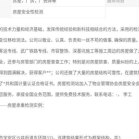
房屋，厂房，广告牌等
服务项目
房屋安全性检测
的技术力量和经济基础，发挥传统经验和新科技相结合的方法，采用的检
变位移检测法。公司以敬业、认真、负责和一丝不苟的做事, 确保的质量
客运专线、武广铁路专线、市容整饰、深基坑施工等施工周边的房屋做了
全，还参与房管部门的房屋普查工作；特别是对房屋损害、质量纠纷的上
得到圆满解决，获得客户**；公司还做了大量的房屋结构可靠性，在建筑
了*共和国计量认证合格证书。房屋检测站加入了物业管理协会房屋安全
您服务，承接全国业务范围，提供免费技术服务，联系电话：-， 李工
——房屋承重检测实例：
市宝安区沙井街道东环路333，该建筑结果形式为框架结构，共3