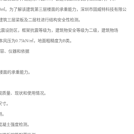
0㎡。为了解该建筑第三层楼面的承重能力，深圳市固威特科技有限公
建筑三层梁板及二层柱进行结构安全性检测。
抗震设防区，框架抗震等级为，建筑物安全等级为二级，建筑物场
风压为0.75kN/㎡，地面粗糙度为B类。
内容、仪器和依据
楼面的承重能力。
外观质量、现状和使用情况。
尺寸。
测。
梁混凝土强度检测。