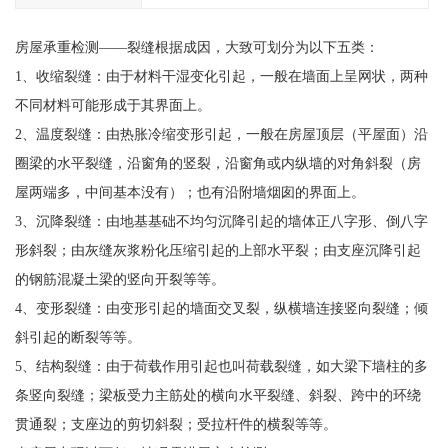
房屋承重检测——裂缝根据成因，大致可划分为以下五类：
1、收缩裂缝：由于材料干湿变化引起，一般在墙面上呈网状，两种
不同材料可能形成于其界面上。
2、温度裂缝：由热胀冷缩变形引起，一般在房屋顶层（平屋面）沿
圈梁的水平裂缝，沿窗角的竖裂，沿窗角或内纵墙的对角斜裂（房
屋两端多，中间基本没有）；也有沿附墙烟囱的界面上。
3、沉降裂缝：由地基基础不均匀沉降引起的墙体正八字形、倒八字
形斜裂；由灰缝灰浆粉化压缩引起的上部水平裂；由支座沉降引起
的钢筋混凝土梁的竖向开裂等等。
4、变形裂缝：由变形引起的墙面交叉裂，纵横墙连接竖向裂缝；倾
斜引起的断裂等等。
5、结构裂缝：由于荷载作用引起也叫荷载裂缝，如大梁下墙柱的多
条竖向裂缝；梁板受力主筋处的横向水平裂缝、斜裂、跨中的环绕
贯通裂；支座边的剪切斜裂；受拉杆件的横裂等等。