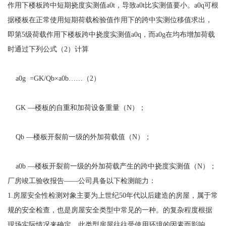
作用下楼板跨中短期挠度实测值a0t，导致a0t比实测值要小。a0q可根
据楼板在正常使用短期荷载检验值作用下的跨中实测位移值求出，
即第5级荷载作用下楼板跨中挠度实测值a0q，而a0g在均布增加荷载
时通过下列公式（2）计算
a0g =GK/Qb×a0b……（2）
GK —楼板的自重和加荷设备重量（N）；
Qb —楼板开裂前一级的外加荷载值（N）；
a0b —楼板开裂前一级的外加荷载产生的跨中挠度实测值（N）；
厂房竣工验收报告——公司具备以下检测能力：
1.房屋安全性检测对象主要为上世纪50年代以后建造的房屋，属于常
规的安全检查，也是房屋安全类型中常见的一种。的复杂程度根据
现场实际情况来确定，此类型房屋往往受使用环境的因素而影响。