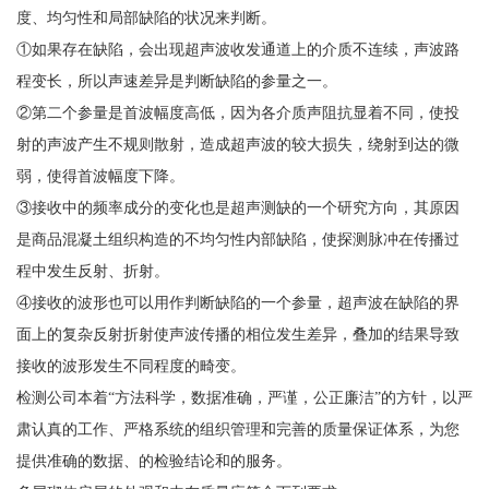
度、均匀性和局部缺陷的状况来判断。
①如果存在缺陷，会出现超声波收发通道上的介质不连续，声波路
程变长，所以声速差异是判断缺陷的参量之一。
②第二个参量是首波幅度高低，因为各介质声阻抗显着不同，使投
射的声波产生不规则散射，造成超声波的较大损失，绕射到达的微
弱，使得首波幅度下降。
③接收中的频率成分的变化也是超声测缺的一个研究方向，其原因
是商品混凝土组织构造的不均匀性内部缺陷，使探测脉冲在传播过
程中发生反射、折射。
④接收的波形也可以用作判断缺陷的一个参量，超声波在缺陷的界
面上的复杂反射折射使声波传播的相位发生差异，叠加的结果导致
接收的波形发生不同程度的畸变。
检测公司本着“方法科学，数据准确，严谨，公正廉洁”的方针，以严
肃认真的工作、严格系统的组织管理和完善的质量保证体系，为您
提供准确的数据、的检验结论和的服务。