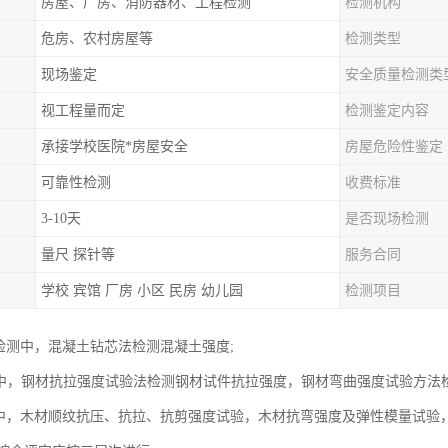
房屋、厂房、消防器材、工程检测
检测机构
危房、农村房屋等
检测类型
现场鉴定
安全质量检测类
视工程量而定
检测鉴定内容
承接学校医院*房屋安全
房屋危险性鉴定
可靠性检测
收费标准
3-10天
是否现场检测
量尺 探针等
服务合同
学校 宾馆 厂房 小区 民房 幼儿园
检测项目
件检测中，混凝土钻芯法检测混凝土强度;
测中，钢材抗拉强度试验法检测钢材试件抗拉强度，钢材弯曲强度试验方法
测中，木材顺纹抗压、抗拉、抗剪强度试验，木材抗弯强度及弹性模量试验