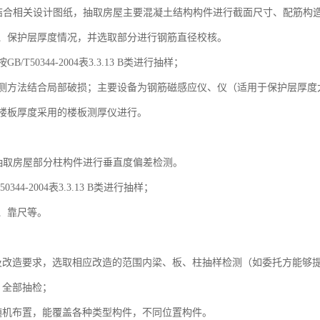
002，结合相关设计图纸，抽取房屋主要混凝土结构构件进行截面尺寸、配筋
、保护层厚度情况，并选取部分进行钢筋直径校核。
/T50344-2004表3.3.13 B类进行抽样；
测方法结合局部破损；主要设备为钢筋磁感应仪、仪（适用于保护层厚度大
楼板厚度采用的楼板测厚仪进行。
02，抽取房屋部分柱构件进行垂直度偏差检测。
344-2004表3.3.13 B类进行抽样；
、靠尺等。
及改造要求，选取相应改造的范围内梁、板、柱抽样检测（如委托方能够
，全部抽检；
随机布置，能覆盖各种类型构件，不同位置构件。