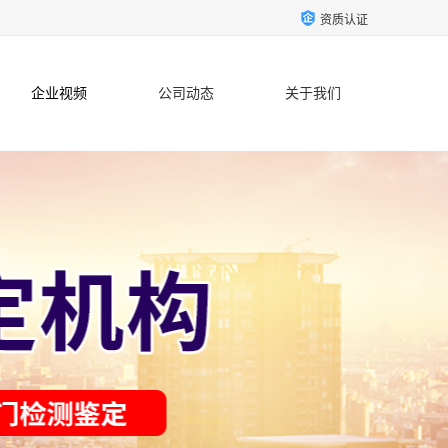
资质认证
企业视频
公司动态
关于我们