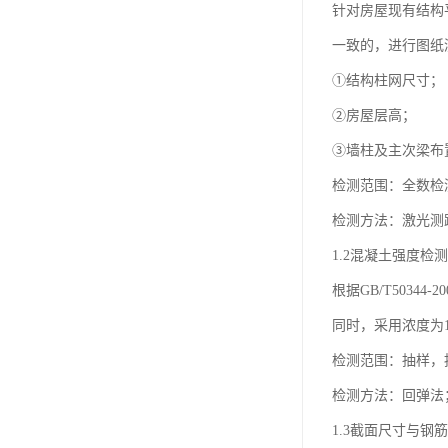
针对房屋现有结构
一致的，进行图纸
①结构柱网尺寸；
②房屋层高；
③墙柱及主次梁布
检测范围：全数检
检测方法：激光测
1.2混凝土强度检测
根据GB/T503
同时，采用浓度为
检测范围：抽样，按G
检测方法：回弹法
1.3截面尺寸与钢