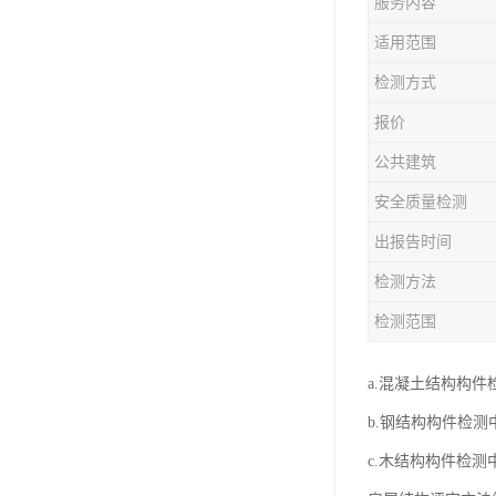
服务内容
东莞厂房客户验厂检测
适用范围
厂房外资验厂检测鉴定
检测方式
厂房验厂检测
报价
房屋承重检测
公共建筑
钢结构质量检测
安全质量检测
厂房验收检测
出报告时间
检测方法
检测范围
a.混凝土结构构
b.钢结构构件检
c.木结构构件检