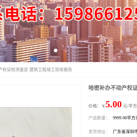
产权证检测鉴定 建筑工程竣工验收报告
哈密补办不动产权证
5.00
价格：￥
元/平方
产品数量：
9999.00平
发货地址：
广东省深圳