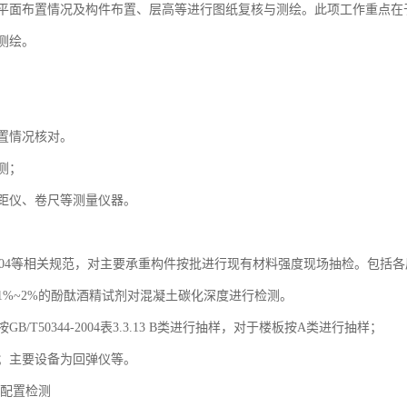
平面布置情况及构件布置、层高等进行图纸复核与测绘。此项工作重点在
测绘。
置情况核对。
测；
距仪、卷尺等测量仪器。
44-2004等相关规范，对主要承重构件按批进行现有材料强度现场抽检。包
1%~2%的酚酞酒精试剂对混凝土碳化深度进行检测。
B/T50344-2004表3.3.13 B类进行抽样，对于楼板按A类进行抽样；
；主要设备为回弹仪等。
筋配置检测