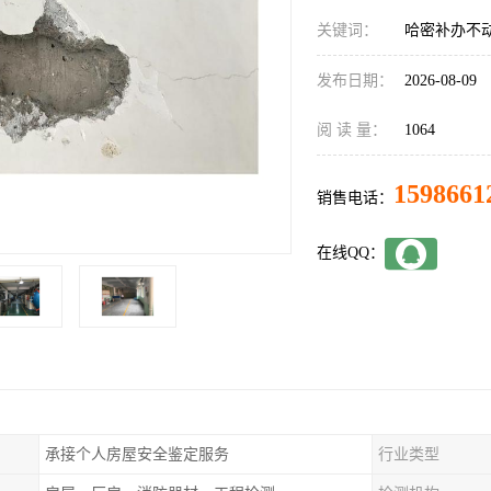
关键词：
哈密补办不
发布日期：
2026-08-09
阅 读 量：
1064
1598661
销售电话：
在线QQ：
承接个人房屋安全鉴定服务
行业类型