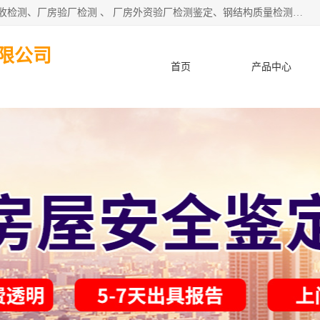
深圳市住建工程检测有限公司 提供：房屋承重检测 、厂房验收检测、厂房验厂检测 、 厂房外资验厂检测鉴定、钢结构质量检测、建筑工程质量检测、厂房楼面承重检测、钢结构厂房质量安全检测、钢结构厂房承重检测、房屋补办房产证检测、结构加固工程的施工及上门、东莞厂房客户验厂检测等服务。
限公司
首页
产品中心