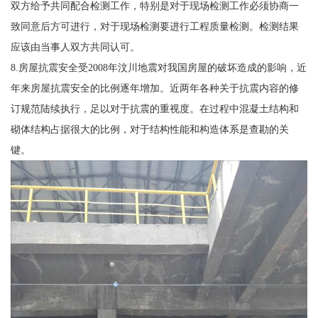
双方给予共同配合检测工作，特别是对于现场检测工作必须协商一
致同意后方可进行，对于现场检测要进行工程质量检测。检测结果
应该由当事人双方共同认可。
8.房屋抗震安全受2008年汶川地震对我国房屋的破坏造成的影响，近
年来房屋抗震安全的比例逐年增加。近两年各种关于抗震内容的修
订规范陆续执行，足以对于抗震的重视度。在过程中混凝土结构和
砌体结构占据很大的比例，对于结构性能和构造体系是查勘的关
键。