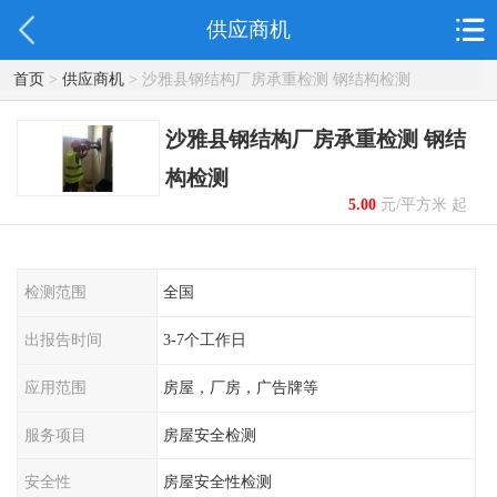
供应商机
首页
>
供应商机
> 沙雅县钢结构厂房承重检测 钢结构检测
沙雅县钢结构厂房承重检测 钢结
构检测
5.00
元/平方米 起
检测范围
全国
出报告时间
3-7个工作日
应用范围
房屋，厂房，广告牌等
服务项目
房屋安全检测
安全性
房屋安全性检测