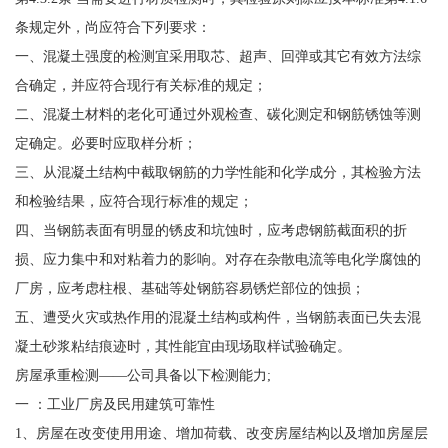
条规定外，尚应符合下列要求：
一、混凝土强度的检测宜采用取芯、超声、回弹或其它有效方法综
合确定，并应符合现行有关标准的规定；
二、混凝土材料的老化可通过外观检查、碳化测定和钢筋锈蚀等测
定确定。必要时应取样分析；
三、从混凝土结构中截取钢筋的力学性能和化学成分，其检验方法
和检验结果，应符合现行标准的规定；
四、当钢筋表面有明显的锈皮和坑蚀时，应考虑钢筋截面积的折
损、应力集中和对粘着力的影响。对存在杂散电流等电化学腐蚀的
厂房，应考虑柱根、基础等处钢筋容易锈烂部位的蚀损；
五、遭受火灾或热作用的混凝土结构或构件，当钢筋表面已失去混
凝土砂浆粘结痕迹时，其性能宜由现场取样试验确定。
房屋承重检测——公司具备以下检测能力;
一 ：工业厂房及民用建筑可靠性
1、房屋在改变使用用途、增加荷载、改变房屋结构以及增加房屋层