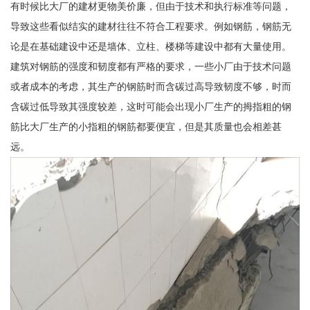
有时候比大厂的建材更物美价廉，但由于技术和执行标准等问题，
导致这些看似结实的建材往往不符合工程要求。例如钢筋，钢筋无
论是在基础建设中还是墙体、立柱、楼梯等建设中都有大量使用。
建筑对钢筋的强度和韧度都有严格的要求，一些小厂由于技术问题
或者成本的考虑，其生产的钢筋时而含碳过高导致韧度不够，时而
含碳过低导致其强度较差，这时可能会出现小厂生产的拇指粗的钢
筋比大厂生产的小指粗的钢筋都要便宜，但是其质量也会相差甚
远。