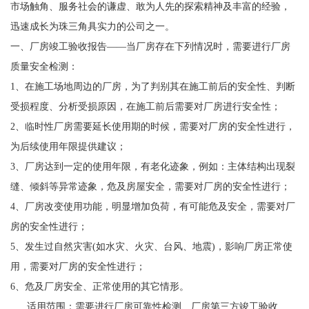
市场触角、服务社会的谦虚、敢为人先的探索精神及丰富的经验，
迅速成长为珠三角具实力的公司之一。
一、厂房竣工验收报告——当厂房存在下列情况时，需要进行厂房
质量安全检测：
1、在施工场地周边的厂房，为了判别其在施工前后的安全性、判断
受损程度、分析受损原因，在施工前后需要对厂房进行安全性；
2、临时性厂房需要延长使用期的时候，需要对厂房的安全性进行，
为后续使用年限提供建议；
3、厂房达到一定的使用年限，有老化迹象，例如：主体结构出现裂
缝、倾斜等异常迹象，危及房屋安全，需要对厂房的安全性进行；
4、厂房改变使用功能，明显增加负荷，有可能危及安全，需要对厂
房的安全性进行；
5、发生过自然灾害(如水灾、火灾、台风、地震)，影响厂房正常使
用，需要对厂房的安全性进行；
6、危及厂房安全、正常使用的其它情形。
适用范围：需要进行厂房可靠性检测、厂房第三方竣工验收