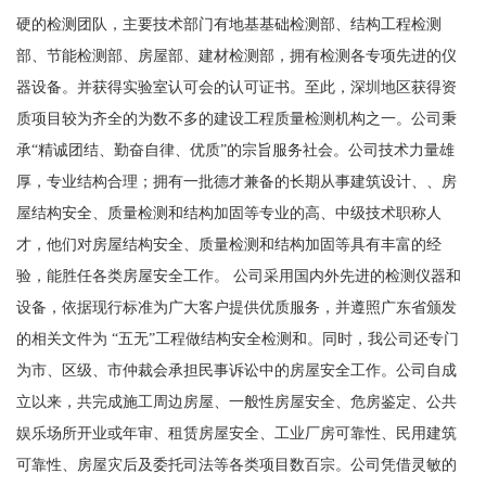
硬的检测团队，主要技术部门有地基基础检测部、结构工程检测
部、节能检测部、房屋部、建材检测部，拥有检测各专项先进的仪
器设备。并获得实验室认可会的认可证书。至此，深圳地区获得资
质项目较为齐全的为数不多的建设工程质量检测机构之一。公司秉
承“精诚团结、勤奋自律、优质”的宗旨服务社会。公司技术力量雄
厚，专业结构合理；拥有一批德才兼备的长期从事建筑设计、、房
屋结构安全、质量检测和结构加固等专业的高、中级技术职称人
才，他们对房屋结构安全、质量检测和结构加固等具有丰富的经
验，能胜任各类房屋安全工作。 公司采用国内外先进的检测仪器和
设备，依据现行标准为广大客户提供优质服务，并遵照广东省颁发
的相关文件为 “五无”工程做结构安全检测和。同时，我公司还专门
为市、区级、市仲裁会承担民事诉讼中的房屋安全工作。公司自成
立以来，共完成施工周边房屋、一般性房屋安全、危房鉴定、公共
娱乐场所开业或年审、租赁房屋安全、工业厂房可靠性、民用建筑
可靠性、房屋灾后及委托司法等各类项目数百宗。公司凭借灵敏的