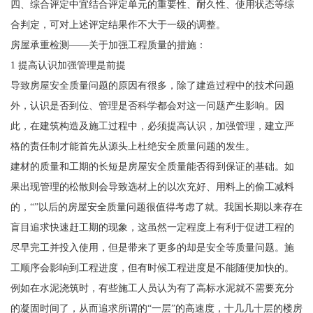
四、综合评定中宜结合评定单元的重要性、耐久性、使用状态等综
合判定，可对上述评定结果作不大于一级的调整。
房屋承重检测——关于加强工程质量的措施：
1 提高认识加强管理是前提
导致房屋安全质量问题的原因有很多，除了建造过程中的技术问题
外，认识是否到位、管理是否科学都会对这一问题产生影响。因
此，在建筑构造及施工过程中，必须提高认识，加强管理，建立严
格的责任制才能首先从源头上杜绝安全质量问题的发生。
建材的质量和工期的长短是房屋安全质量能否得到保证的基础。如
果出现管理的松散则会导致选材上的以次充好、用料上的偷工减料
的，“”以后的房屋安全质量问题很值得考虑了就。我国长期以来存在
盲目追求快速赶工期的现象，这虽然一定程度上有利于促进工程的
尽早完工并投入使用，但是带来了更多的却是安全等质量问题。施
工顺序会影响到工程进度，但有时候工程进度是不能随便加快的。
例如在水泥浇筑时，有些施工人员认为有了高标水泥就不需要充分
的凝固时间了，从而追求所谓的“一层”的高速度，十几几十层的楼房