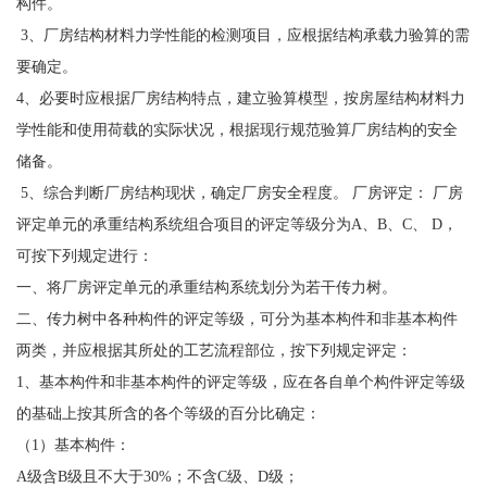
构件。
3、厂房结构材料力学性能的检测项目，应根据结构承载力验算的需
要确定。
4、必要时应根据厂房结构特点，建立验算模型，按房屋结构材料力
学性能和使用荷载的实际状况，根据现行规范验算厂房结构的安全
储备。
5、综合判断厂房结构现状，确定厂房安全程度。 厂房评定： 厂房
评定单元的承重结构系统组合项目的评定等级分为A、B、C、 D，
可按下列规定进行：
一、将厂房评定单元的承重结构系统划分为若干传力树。
二、传力树中各种构件的评定等级，可分为基本构件和非基本构件
两类，并应根据其所处的工艺流程部位，按下列规定评定：
1、基本构件和非基本构件的评定等级，应在各自单个构件评定等级
的基础上按其所含的各个等级的百分比确定：
（1）基本构件：
A级含B级且不大于30%；不含C级、D级；