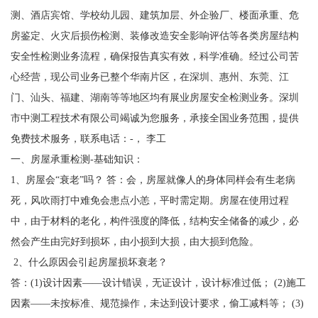
测、酒店宾馆、学校幼儿园、建筑加层、外企验厂、楼面承重、危
房鉴定、火灾后损伤检测、装修改造安全影响评估等各类房屋结构
安全性检测业务流程，确保报告真实有效，科学准确。经过公司苦
心经营，现公司业务已整个华南片区，在深圳、惠州、东莞、江
门、汕头、福建、湖南等等地区均有展业房屋安全检测业务。深圳
市中测工程技术有限公司竭诚为您服务，承接全国业务范围，提供
免费技术服务，联系电话：-， 李工
一、房屋承重检测-基础知识：
1、房屋会“衰老”吗？ 答：会，房屋就像人的身体同样会有生老病
死，风吹雨打中难免会患点小恙，平时需定期。房屋在使用过程
中，由于材料的老化，构件强度的降低，结构安全储备的减少，必
然会产生由完好到损坏，由小损到大损，由大损到危险。
2、什么原因会引起房屋损坏衰老？
答：(1)设计因素——设计错误，无证设计，设计标准过低； (2)施工
因素——未按标准、规范操作，未达到设计要求，偷工减料等； (3)