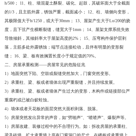
h/500； 11、柱、墙混凝土酥裂、碳化、起鼓，其破坏面大于全截面
的1/3，且主筋外露，锈蚀严重，截面减小； 12、柱、墙侧向变形，
其极限值大于h/1250，或大于30mm； 13、屋架产生大于Lo/200的挠
度，且下弦产生横断裂缝，缝宽大于1mm； 14、屋架支撑系统失效
导致倾斜，其倾斜率大于屋架高度的2%； 15、压弯构件保护层剥
落，主筋多处外露锈蚀；端节点连接松动，且伴有明显的变形裂
缝； 16、梁、板有效搁置长度小于规定值的70%。
二、房屋承重检测——房屋常见的危险征兆
1）地面突然下陷、空鼓或裂缝突然加大，门窗突然变形。
2）承重柱、梁、板或者墙体出现严重裂缝，并且持续发展。
3）承重柱、梁、板或者墙体产生过大的变形，木构件或链接部位严
重腐朽或已被白蚁蛀蚀。
4）墙体或者天花板的面层突然大面积剥落、脱落。
5）房屋突然发出异常的声音，如“劈啪声”、“喳喳声”、爆裂声等。
1）房屋改建、装修过程中的不合理行为。如：拆改房屋的承重柱、
梁及砖墙，扩大承重墙上原有门窗洞口的尺寸，在楼板或承重墙上