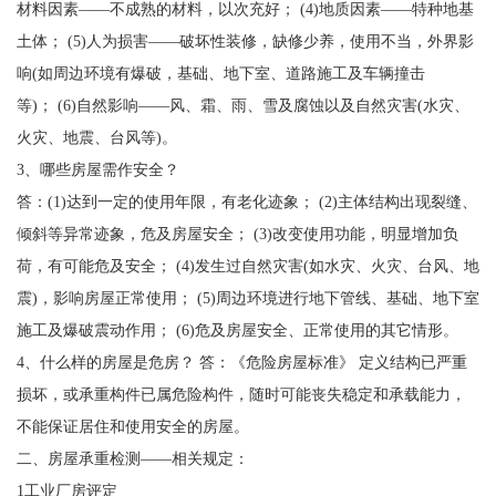
材料因素——不成熟的材料，以次充好； (4)地质因素——特种地基
土体； (5)人为损害——破坏性装修，缺修少养，使用不当，外界影
响(如周边环境有爆破，基础、地下室、道路施工及车辆撞击
等)； (6)自然影响——风、霜、雨、雪及腐蚀以及自然灾害(水灾、
火灾、地震、台风等)。
3、哪些房屋需作安全？
答：(1)达到一定的使用年限，有老化迹象； (2)主体结构出现裂缝、
倾斜等异常迹象，危及房屋安全； (3)改变使用功能，明显增加负
荷，有可能危及安全； (4)发生过自然灾害(如水灾、火灾、台风、地
震)，影响房屋正常使用； (5)周边环境进行地下管线、基础、地下室
施工及爆破震动作用； (6)危及房屋安全、正常使用的其它情形。
4、什么样的房屋是危房？ 答：《危险房屋标准》 定义结构已严重
损坏，或承重构件已属危险构件，随时可能丧失稳定和承载能力，
不能保证居住和使用安全的房屋。
二、房屋承重检测——相关规定：
1工业厂房评定