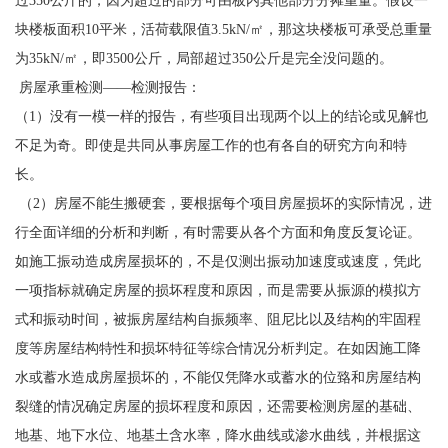
过350公斤的，因为超过的部分可由板内其他部分分摊重量。假设一
块楼板面积10平米，活荷载限值3.5kN/㎡，那这块楼板可承受总重量
为35kN/㎡，即3500公斤，局部超过350公斤是完全没问题的。
房屋承重检测——检测报告：
（1）没有一模一样的报告，有些项目出现两个以上的结论或见解也
不足为奇。即使是共同从事房屋工作的也有各自的研究方向和特
长。
（2）房屋不能生搬硬套，要根据每个项目房屋损坏的实际情况，进
行全面详细的分析和判断，有时需要从各个方面和角度反复论证。
如施工振动造成房屋损坏的，不是仅测出振动加速度或速度，凭此
一项指标就确定房屋的损坏程度和原因，而是需要从振源的模拟方
式和振动时间，被振房屋结构自振频率、阻尼比以及结构的牢固程
度等房屋结构特性和损坏特征等综合情况分析判定。在如因施工降
水或蓄水造成房屋损坏的，不能仅凭降水或蓄水的位臵和房屋结构
裂缝的情况确定房屋的损坏程度和原因，还需要检测房屋的基础、
地基、地下水位、地基土含水率，降水曲线或渗水曲线，并根据这