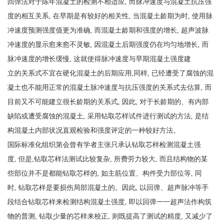
回弹法对于陈年混凝土的检测不相适应, 而脉冲速度与混凝土抗压强
度的相互关系, 在早期是有较好的相关性, 当混凝土龄期为时, 使用脉
冲速度预测强度值更为准确, 而混凝土龄期和强度的增长, 超声波脉
冲速度的显示愈来愈不灵敏, 因混凝土后期强度仍在均匀地增长, 而
脉冲速度的增长缓慢, 这就使得脉冲速度与早期混凝土强度建
立的关系式不宜在硬化混凝土的后期应用,同样, 已经遭受了腐蚀的混
凝土也不能用正常的混凝土脉冲速度与抗压强度的关系式去估算, 而
目前又不可能建立很长龄期的关系式, 因此, 对于长龄期的、有内部
缺陷或遭受腐蚀的混凝土, 采用钻取芯样试件进行测试的方法, 是结
构混凝土内部状况直观检验和强度评定的一种较好方法。
国际标准化组织第会曾有学者主张只承认钻取芯样检测混凝土强
度, 但是,钻取芯样法测试比较复杂, 所费劳力较大, 而且结构物的某
些部位并不是都能钻取芯样的, 如主筋位置、构件受力部位等, 同
时, 钻取芯样是要损伤局部混凝土的。因此, 以回弹、超声脉冲等手
段结合钻取芯样来检测结构混凝土强度, 即以回弹一一超声法作构筑
物的普测, 钻取少量的芯样来校正, 则既提高了测试的精度, 又减少了