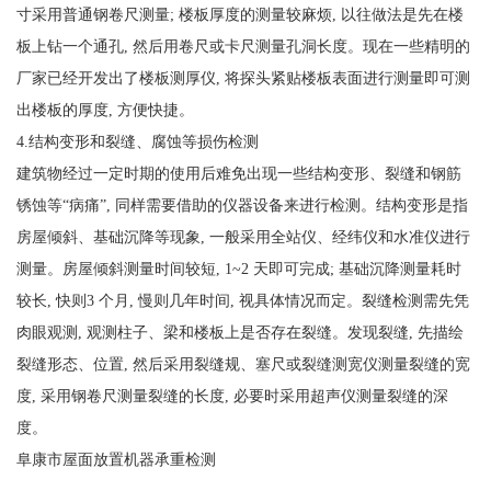
寸采用普通钢卷尺测量; 楼板厚度的测量较麻烦, 以往做法是先在楼
板上钻一个通孔, 然后用卷尺或卡尺测量孔洞长度。现在一些精明的
厂家已经开发出了楼板测厚仪, 将探头紧贴楼板表面进行测量即可测
出楼板的厚度, 方便快捷。
4.结构变形和裂缝、腐蚀等损伤检测
建筑物经过一定时期的使用后难免出现一些结构变形、裂缝和钢筋
锈蚀等“病痛”, 同样需要借助的仪器设备来进行检测。结构变形是指
房屋倾斜、基础沉降等现象, 一般采用全站仪、经纬仪和水准仪进行
测量。房屋倾斜测量时间较短, 1~2 天即可完成; 基础沉降测量耗时
较长, 快则3 个月, 慢则几年时间, 视具体情况而定。裂缝检测需先凭
肉眼观测, 观测柱子、梁和楼板上是否存在裂缝。发现裂缝, 先描绘
裂缝形态、位置, 然后采用裂缝规、塞尺或裂缝测宽仪测量裂缝的宽
度, 采用钢卷尺测量裂缝的长度, 必要时采用超声仪测量裂缝的深
度。
阜康市屋面放置机器承重检测