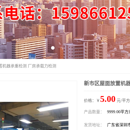
置机器承重检测 厂房承载力检测
新市区屋面放置机器
5.00
价格：￥
元/平方
产品数量：
9999.00平
发货地址：
广东省深圳