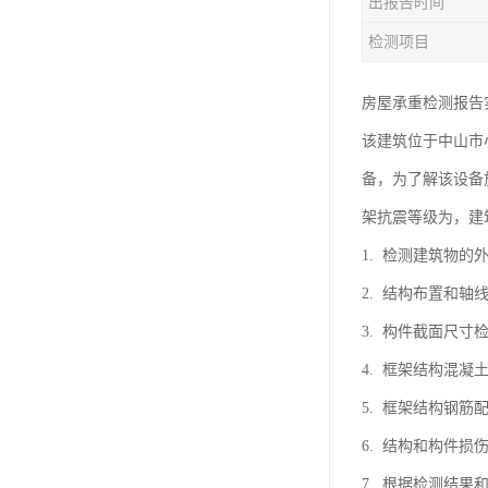
出报告时间
东莞厂房客户验厂检测
检测项目
厂房外资验厂检测鉴定
厂房验厂检测
房屋承重检测报告
该建筑位于中山市
房屋承重检测
备，为了解该设备
钢结构质量检测
架抗震等级为，建
厂房验收检测
1. 检测建筑物
2. 结构布置和轴
3. 构件截面尺寸
4. 框架结构混凝
5. 框架结构钢筋
6. 结构和构件损
7. 根据检测结