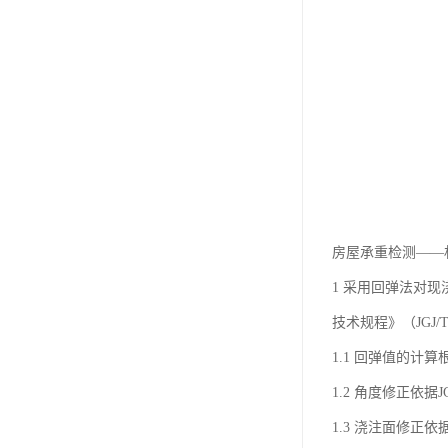
房屋承重检测——
1 采用回弹法对
技术规程》（JGJ/T
1.1 回弹值的计算根据J
1.2 角度修正依据JGJ
1.3 浇注面修正依据JG