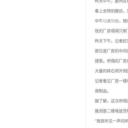
昨天中午，鄞州区
看上去特别醒目，
中午12点55分
玫的厂房塌得只剩下
昨天下午，记者赶
部位是厂房的中间
搜索。坍塌的厂房
大量的砖石将外侧
记者看见厂房一楼
席制品。
据了解，这次坍塌造
推测是二楼堆放货
“我就听见一声闷