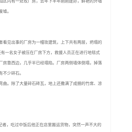
园区内有一处玫厂房，去年下半年刚刚建好，鲜艳的外墙
废墟。
者看见出事的厂房为一幢玫建筑，上下共有两层，坍塌的
还有一名女子被压在厂房下方，救援人员正在进行地毯式
厂房靠西边，几乎半已经塌陷。厂房两侧墙体倒塌，掉落
有不少碎石。
弯曲。除了大量碎石砖瓦，地上还撒满了成捆的竹席、凉
诉记者，吃过中饭后他正在店里搬运货物，突然一声不大的