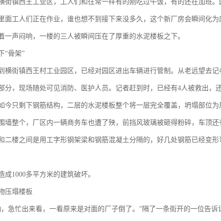
横街镇西王工业区，工人们和往常一样有的刚吃过午饭，有的还在加班。
里面工人们正在作业，谁也想不到接下来没多久，这个新厂房会瞬间化为
，随着一声闷响，一楼的三人被瞬间压在了厚重的水泥楼板之下。
“骨架”
到横街镇西王村工业园区，已经对园区进出车辆进行管制。从老远望去记
部分，现场随处可见消防、医护人员。记者赶到时，已经有4人被救出，
如今只剩下钢筋结构，二层的水泥楼板整个将一层完全覆盖，坍塌部位为
围墙整个，厂区内一辆商务车也遭了殃，前挡风玻璃被砸得粉碎，车顶还
和二楼之间是用工字形钢架梁和钢筋混凝土分隔的，好几处钢筋已经变形
成1000多平方米的建筑破坏。
物压塌楼板
响，急忙出来看，一看原来是对面的厂子倒了。”隔了一条街开的一位告