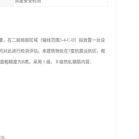
房屋安全检测
在二层局部区域（轴线范围3-4-C-D）拟放置一台设
司对此进行检测评估。本建筑物处在7度抗震设防区，框
地面粗糙度为B类。采用Ⅰ级、Ⅱ级热轧钢筋内容;
建议。