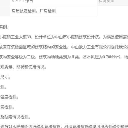
3-7个工作日
检测类型
房屋抗震检测，厂房检测
实例：
小榄镇工业大道39，设计单位为中山市小榄镇建筑设计院。为满足使用需要，
放置在该楼面区域的建筑结构的安全性，中山欧力工业有限公司委托我公
筑物安全等级为二级，建筑物场地类别为Ⅱ类，基本风压为0.70kN/㎡，
的外观质量、现状和使用情况。
线尺寸。
检测。
土强度检测。
配置检测。
伤及缺陷情况检测。
果和规范对本建筑物进行结构复核验算，根据复核验算结果提出检测结论和