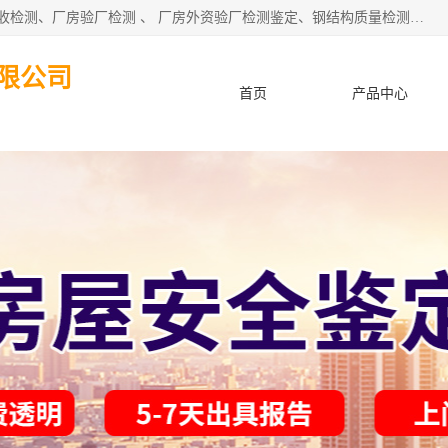
深圳市住建工程检测有限公司 提供：房屋承重检测 、厂房验收检测、厂房验厂检测 、 厂房外资验厂检测鉴定、钢结构质量检测、建筑工程质量检测、厂房楼面承重检测、钢结构厂房质量安全检测、钢结构厂房承重检测、房屋补办房产证检测、结构加固工程的施工及上门、东莞厂房客户验厂检测等服务。
限公司
首页
产品中心