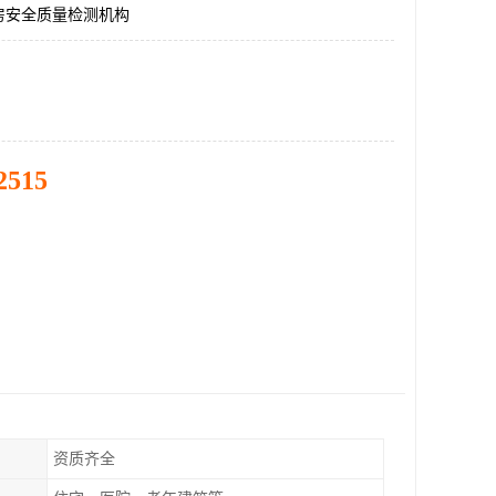
房安全质量检测机构
2515
资质齐全