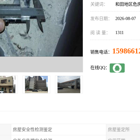
关键词：
和田地区危
发布日期：
2026-08-07
阅 读 量：
1311
1598661
销售电话：
在线QQ：
房屋安全性检测鉴定
房屋鉴定所