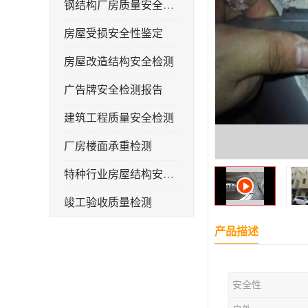
钢结构厂房质量安全检测
房屋受损安全性鉴定
房屋改造结构安全检测
广告牌安全检测报告
建筑工程质量安全检测
厂房楼面承重检测
特种行业房屋结构安全检测报告
竣工验收质量检测
钢结构厂房承重检测
产品描述
屋面光伏荷载安全性检测
安全性
房屋补办房产证检测