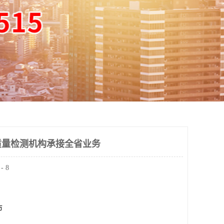
质量检测机构承接全省业务
 8
市