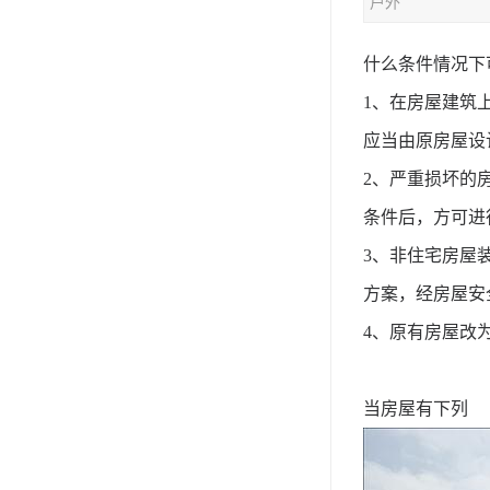
户外
东莞厂房客户验厂检测
厂房外资验厂检测鉴定
什么条件情况下
厂房验厂检测
1、在房屋建筑
应当由原房屋设
房屋承重检测
2、严重损坏的
钢结构质量检测
条件后，方可进
厂房验收检测
3、非住宅房屋
方案，经房屋安
4、原有房屋改
当房屋有下列