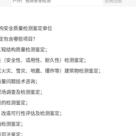
户外广告牌安全检测
应用范围
构安全质量检测鉴定单位
定包含哪些项目？
工程结构质量检测鉴定；
性（安全性、适用性、耐久性）检测鉴定；
（火灾、雪灾、地震、爆炸等）建筑物检测鉴定；
质量问题技术咨询；
现场调查及检测鉴定；
量的检测鉴定；
、改造可行性评估及检测鉴定；
墙检测鉴定；
量司法鉴定；