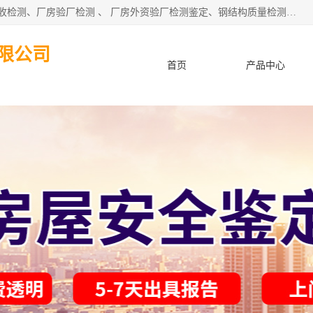
深圳市住建工程检测有限公司 提供：房屋承重检测 、厂房验收检测、厂房验厂检测 、 厂房外资验厂检测鉴定、钢结构质量检测、建筑工程质量检测、厂房楼面承重检测、钢结构厂房质量安全检测、钢结构厂房承重检测、房屋补办房产证检测、结构加固工程的施工及上门、东莞厂房客户验厂检测等服务。
限公司
首页
产品中心