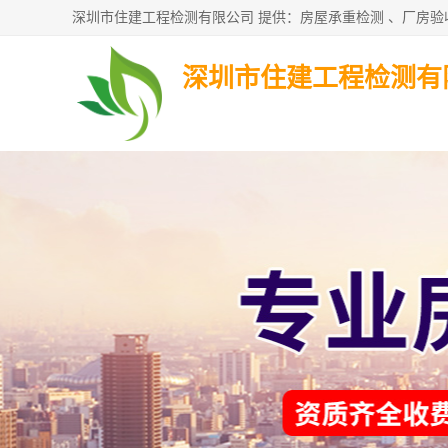
深圳市住建工程检测有