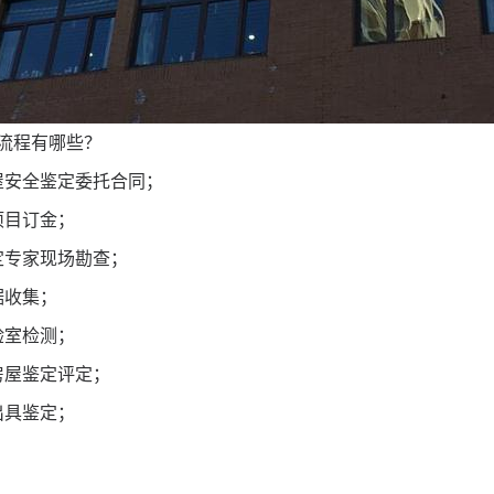
流程有哪些？
屋安全鉴定委托合同；
项目订金；
定专家现场勘查；
据收集；
验室检测；
房屋鉴定评定；
出具鉴定；