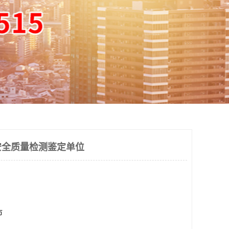
安全质量检测鉴定单位
市