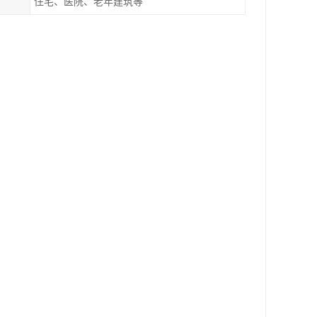
住宅、医院、老年建筑等