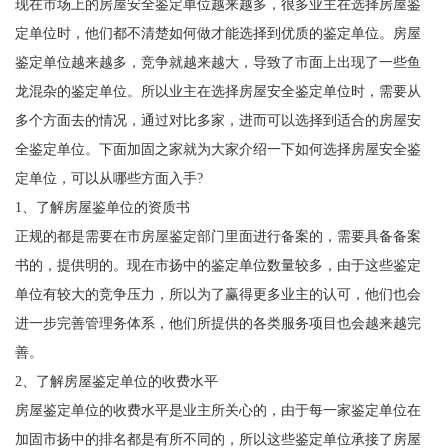
现在市场上的房屋安全鉴定单位越来越多，很多业主在选择房屋鉴
定单位时，他们都不清楚如何做才能选择到优质的鉴定单位。房屋
鉴定单位越来越多，竞争就越来越大，导致了市面上出现了一些鱼
龙混杂的鉴定单位。所以业主在选择房屋安全鉴定单位时，需要从
多个方面去的情况，通过对比多家，进而可以选择到适合的房屋安
全鉴定单位。下面加固之家就为大家介绍一下如何选择房屋安全鉴
定单位，可以从哪些方面入手?
1、了解房屋鉴单位的资质书
正规的都是需要在市房屋鉴定部门里面进行备案的，需要具备备案
书的，提供明的。现在市扬中的鉴定单位数量较多，由于这些鉴定
单位有较大的竞争压力，所以为了赢得更多业主的认可，他们也会
进一步完善管理务体系，他们所提供的各类服务项目也会越来越完
善。
2、了解房屋鉴定单位的收费水平
房屋鉴定单位的收费水平是业主所关心的，由于每一家鉴定单位在
加固市扬中的排名都是有所不同的，所以这些鉴定单位承接了房屋