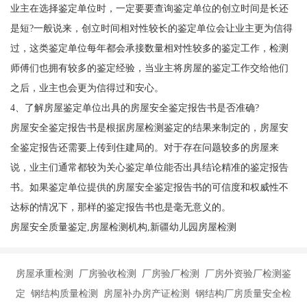
业主在选择鉴定单位时，一定要要查询鉴定单位的创立时间是长还
是短?一般说来，创立时间相对性较长的鉴定单位会让业主更为信得
过，这类鉴定单位每年都会承接数量相对性较多的鉴定工作，检测
师傅们也拥有较多的鉴定经验，当业主将房屋的鉴定工作交给他们
之后，业主也会更为信得过和安心。
4、了解房屋鉴定单位出具的房屋安全鉴定报告书是否准确?
房屋安全鉴定报告书是根据房屋检测鉴定的结果来制定的，房屋安
全鉴定报告还需要上传到住建局的。对于存在问题较多的房屋来
说，业主们通常都较为关心鉴定单位能否出具结论精准的鉴定报告
书。如果鉴定单位提供的房屋安全鉴定报告书的可信度和权威性不
达标的情况下，那样的鉴定报告书也是毫无意义的。
房屋安全质量鉴定,房屋检测机构,新疆幼儿园房屋检测
房屋承重检测 厂房验收检测 厂房验厂检测 厂房外资验厂检测鉴
定 钢结构质量检测 房屋补办房产证检测 钢结构厂房质量安全检