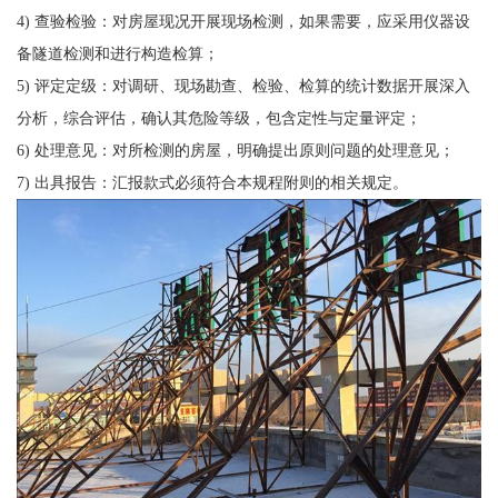
4) 查验检验：对房屋现况开展现场检测，如果需要，应采用仪器设
备隧道检测和进行构造检算；
5) 评定定级：对调研、现场勘查、检验、检算的统计数据开展深入
分析，综合评估，确认其危险等级，包含定性与定量评定；
6) 处理意见：对所检测的房屋，明确提出原则问题的处理意见；
7) 出具报告：汇报款式必须符合本规程附则的相关规定。