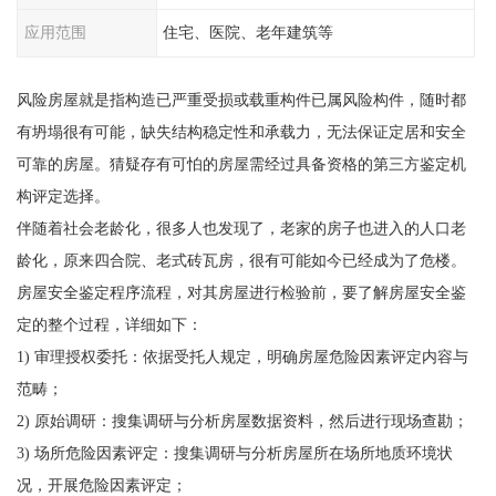
应用范围
住宅、医院、老年建筑等
风险房屋就是指构造已严重受损或载重构件已属风险构件，随时都
有坍塌很有可能，缺失结构稳定性和承载力，无法保证定居和安全
可靠的房屋。猜疑存有可怕的房屋需经过具备资格的第三方鉴定机
构评定选择。
伴随着社会老龄化，很多人也发现了，老家的房子也进入的人口老
龄化，原来四合院、老式砖瓦房，很有可能如今已经成为了危楼。
房屋安全鉴定程序流程，对其房屋进行检验前，要了解房屋安全鉴
定的整个过程，详细如下：
1) 审理授权委托：依据受托人规定，明确房屋危险因素评定内容与
范畴；
2) 原始调研：搜集调研与分析房屋数据资料，然后进行现场查勘；
3) 场所危险因素评定：搜集调研与分析房屋所在场所地质环境状
况，开展危险因素评定；