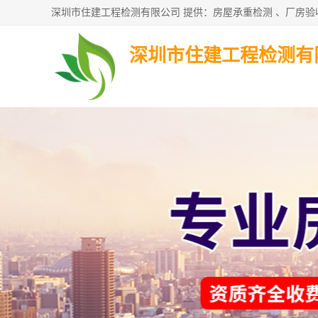
深圳市住建工程检测有