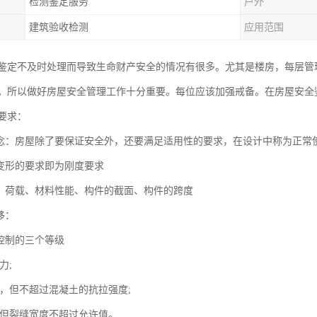
检测鉴定服务
户外
建筑验收检测
应用范围
鉴定不及时处理而导致生命财产安全的情况有很多。尤其是楼房，每层管
。所以做好房屋安全管理工作十分重要。每位应该加强戒备。在房屋安全
要求：
概念：房屋除了要保证安全外，还要满足适用性的要求，在设计中称为正常
大变形的要求即为刚度要求
素：荷载、材料性能、构件的截面、构件的跨度
移：
缝控制的三个等级
力;
力，但不超过混凝土的抗拉强度;
，但裂缝宽度不超过允许值。