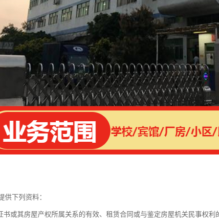
提供下列资料：
权证书或其房屋产权所属关系的有效、租赁合同或与鉴定房屋机关民事权利