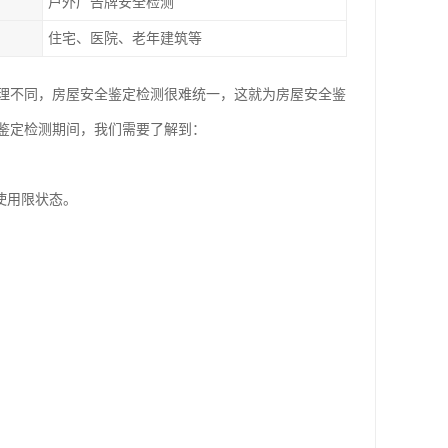
户外广告牌安全检测
住宅、医院、老年建筑等
理不同，房屋安全鉴定检测很难统一，这就为房屋安全鉴
鉴定检测期间，我们需要了解到：
使用限状态。