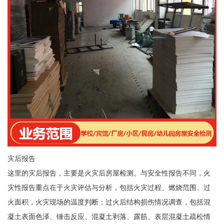
灾后报告
这里的灾后报告，主要是火灾后房屋检测。与安全性报告不同，火
灾性报告重点在于火灾评估与分析，包括火灾过程、燃烧范围、过
火面积，火灾现场的温度判断；过火后结构损伤情况调查，包括混
凝土表面色泽、锤击反应、混凝土剥落、露筋、表层混凝土疏松情