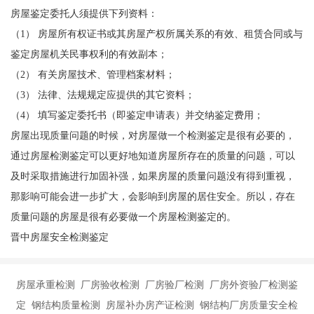
房屋鉴定委托人须提供下列资料：
（1） 房屋所有权证书或其房屋产权所属关系的有效、租赁合同或与
鉴定房屋机关民事权利的有效副本；
（2） 有关房屋技术、管理档案材料；
（3） 法律、法规规定应提供的其它资料；
（4） 填写鉴定委托书（即鉴定申请表）并交纳鉴定费用；
房屋出现质量问题的时候，对房屋做一个检测鉴定是很有必要的，
通过房屋检测鉴定可以更好地知道房屋所存在的质量的问题，可以
及时采取措施进行加固补强，如果房屋的质量问题没有得到重视，
那影响可能会进一步扩大，会影响到房屋的居住安全。所以，存在
质量问题的房屋是很有必要做一个房屋检测鉴定的。
晋中房屋安全检测鉴定
房屋承重检测 厂房验收检测 厂房验厂检测 厂房外资验厂检测鉴
定 钢结构质量检测 房屋补办房产证检测 钢结构厂房质量安全检