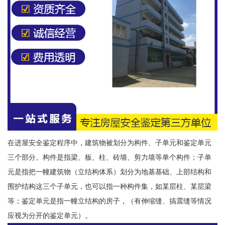
在进屋安全鉴定程序中，建筑物被划分为构件、子单元和鉴定单元
三个部分。构件是指梁、板、柱、砖墙、剪力墙等单个构件；子单
元是指把一幢建筑物（立结构体系）划分为地基基础、上部结构和
围护结构这三个子单元，也可以指一种构件集，如某层柱、某层梁
等；鉴定单元是指一幢立结构的房子，（有伸缩缝、搞震缝等情况
应视为分开的鉴定单元）。