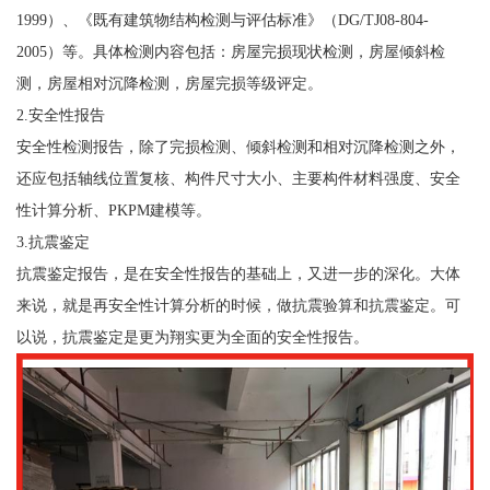
1999）、《既有建筑物结构检测与评估标准》（DG/TJ08-804-
2005）等。具体检测内容包括：房屋完损现状检测，房屋倾斜检
测，房屋相对沉降检测，房屋完损等级评定。
2.安全性报告
安全性检测报告，除了完损检测、倾斜检测和相对沉降检测之外，
还应包括轴线位置复核、构件尺寸大小、主要构件材料强度、安全
性计算分析、PKPM建模等。
3.抗震鉴定
抗震鉴定报告，是在安全性报告的基础上，又进一步的深化。大体
来说，就是再安全性计算分析的时候，做抗震验算和抗震鉴定。可
以说，抗震鉴定是更为翔实更为全面的安全性报告。