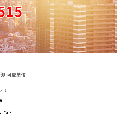
测 可靠单位
米 起
方米
市宝安区