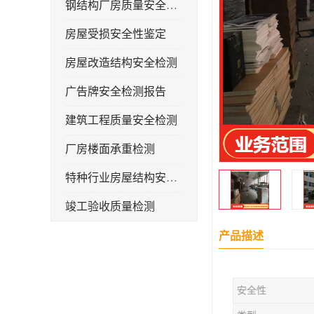
钢结构厂房质量安全检测
房屋受损安全性鉴定
房屋改造结构安全检测
广告牌安全检测报告
建筑工程质量安全检测
厂房楼面承重检测
特种行业房屋结构安全检测报告
竣工验收质量检测
钢结构厂房承重检测
产品描述
屋面光伏荷载安全性检测
安全性
房屋补办房产证检测