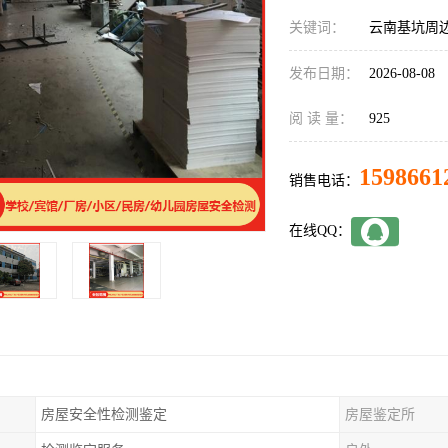
关键词：
云南基坑周
发布日期：
2026-08-08
阅 读 量：
925
1598661
销售电话：
在线QQ：
房屋安全性检测鉴定
房屋鉴定所