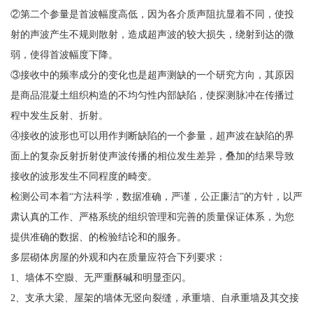
②第二个参量是首波幅度高低，因为各介质声阻抗显着不同，使投
射的声波产生不规则散射，造成超声波的较大损失，绕射到达的微
弱，使得首波幅度下降。
③接收中的频率成分的变化也是超声测缺的一个研究方向，其原因
是商品混凝土组织构造的不均匀性内部缺陷，使探测脉冲在传播过
程中发生反射、折射。
④接收的波形也可以用作判断缺陷的一个参量，超声波在缺陷的界
面上的复杂反射折射使声波传播的相位发生差异，叠加的结果导致
接收的波形发生不同程度的畸变。
检测公司本着“方法科学，数据准确，严谨，公正廉洁”的方针，以严
肃认真的工作、严格系统的组织管理和完善的质量保证体系，为您
提供准确的数据、的检验结论和的服务。
多层砌体房屋的外观和内在质量应符合下列要求：
1、墙体不空臌、无严重酥碱和明显歪闪。
2、支承大梁、屋架的墙体无竖向裂缝，承重墙、自承重墙及其交接