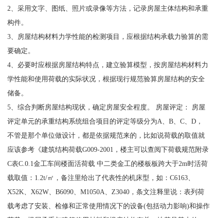
2、采用文字、图纸、照片或录像等方法，记录房屋主体结构和承重
构件。
3、房屋结构材料力学性能的检测项目，应根据结构承载力验算的需
要确定。
4、必要时应根据房屋结构特点，建立验算模型，按房屋结构材料力
学性能和使用荷载的实际状况，根据现行规范验算房屋结构的安全
储备。
5、综合判断房屋结构现状，确定房屋安全程度。 房屋评定： 房屋
评定单元的承重结构系统组合项目的评定等级分为A、B、C、D，
不管是那个单位做设计，都是依据规范来的，比如说荷载的取值就
应该参考《建筑结构荷载G009-2001，楼主可以查阅下荷载规范附录
C表C.0.1金工车间楼面活荷载 中二类金工的楼板板跨大于2m时活荷
载取值：1.2t/㎡，备注里给出了代表性的机床型，如：C6163、
X52K、X62W、B6090、M1050A、Z3040，条文注释里说：表列荷
载考虑了安装、检修和正常使用情况下的设备(包括动力影响)和操作