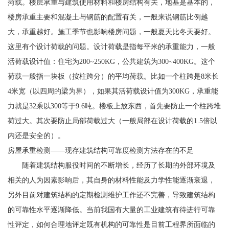
菏载。楼层承重与建筑使用材料和楼房结构有关，地基是基本的，
楼房承重主要和混凝土与钢筋的配置有关，一般来说钢筋比例越
大，承重越好。施工季节也影响楼房问题，一般夏天比冬天要好。
这里有个设计荷载的问题。设计荷载是指每平米的承重能力，一般
活荷载设计值：住宅为200~250KG，公共建筑为300~400KG。这个
荷载一般指一块板（按柱跨分）的平均荷载。比如一个柱跨是8米长
4米宽（以四周的梁为界），如果其活荷载设计值为300KG，承重能
力就是32乘以300等于9.6吨。楼板上放东西，首先要防止一个柱跨堆
荷过大。其次要防止局部荷载过大（一般局部在设计荷载的1.5倍以
内还是安全的）。
房屋承重检测——现存建筑结构可靠度检测方法存在的不足
随着建筑结构服役时间的不断增长，经历了长期的外部环境及
相关的人为因素影响后，其自身的材料性能及力学性能逐渐衰退，
另外目前对建筑结构的定期检测维护工作还不完善，导致建筑结构
的可靠性水平逐渐降低。当前我国有大量的工业建筑有待进行可靠
性评定，如何合理地评定既有机构的可靠性是目前工程界所面临的