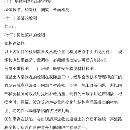
(十) 墙体构造措施的检测
墙体拉结、构造柱、圈梁：全面检测。
(十一) 基础的检测
共2个。
(十二) 房屋倾斜的检测
整栋建筑物。
以上各项目的检测数量及检测位置（检测布点平面图见附件），现
场检测如果确需少量调整，必须经质监站认可后方能实行。
房屋承重检测——厂房竣工验收安全检测材料检测：
混凝土内部状况的检测在实际施工中，经常会因技术管理和施工的
疏忽造成商品混凝土内部产生疏松、空洞、施工缝等问题，所以内
部状况检测可以及时提出补救措施。现行的一般采用超声测缺，根
据声时、振幅、波形等超声参量的变化与结构商品混凝土的密实
度、均匀性和局部缺陷的状况来判断。
①如果存在缺陷，会出现超声波收发通道上的介质不连续，声波路
程变长，所以声速差异是判断缺陷的参量之一。