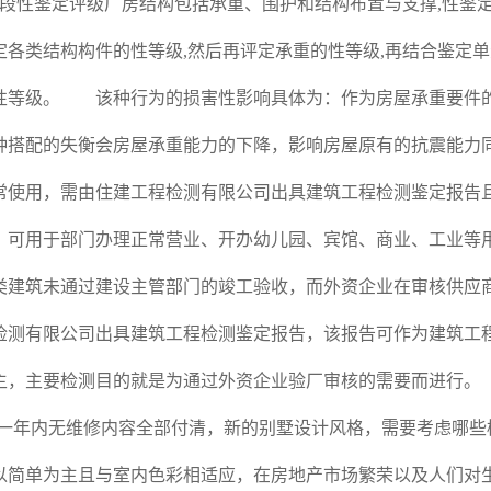
性鉴定评级厂房结构包括承重、围护和结构布置与支撑,性鉴定
定各类结构构件的性等级,然后再评定承重的性等级,再结合鉴定
性等级。 该种行为的损害性影响具体为：作为房屋承重要件
种搭配的失衡会房屋承重能力的下降，影响房屋原有的抗震能力同
常使用，需由住建工程检测有限公司出具建筑工程检测鉴定报告
，可用于部门办理正常营业、开办幼儿园、宾馆、商业、工业等
类建筑未通过建设主管部门的竣工验收，而外资企业在审核供应
检测有限公司出具建筑工程检测鉴定报告，该报告可作为建筑工
主，主要检测目的就是为通过外资企业验厂审核的需要而进行
%一年内无维修内容全部付清，新的别墅设计风格，需要考虑哪
以简单为主且与室内色彩相适应，在房地产市场繁荣以及人们对生