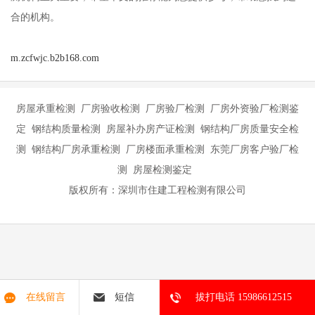
合的机构。
m.zcfwjc.b2b168.com
房屋承重检测 厂房验收检测 厂房验厂检测 厂房外资验厂检测鉴
定 钢结构质量检测 房屋补办房产证检测 钢结构厂房质量安全检
测 钢结构厂房承重检测 厂房楼面承重检测 东莞厂房客户验厂检
测 房屋检测鉴定
版权所有：深圳市住建工程检测有限公司
在线留言
短信
拔打电话 15986612515