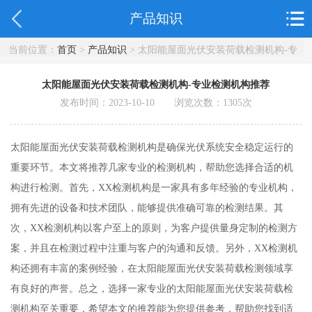
产品知识
当前位置：
首页
>
产品知识
> 太阳能屋面光伏安装荷载检测机构-专
业检测机构推荐
太阳能屋面光伏安装荷载检测机构-专业检测机构推荐
发布时间：2023-10-10 浏览次数：
1305
次
太阳能屋面光伏安装荷载检测机构是确保光伏系统安全稳定运行的
重要环节。本文将推荐几家专业的检测机构，帮助您选择合适的机
构进行检测。首先，XX检测机构是一家具有多年经验的专业机构，
拥有先进的设备和技术团队，能够提供准确可靠的检测结果。其
次，XX检测机构以客户至上的原则，为客户提供量身定制的检测方
案，并且在检测过程中注重与客户的沟通和反馈。另外，XX检测机
构还拥有丰富的案例经验，在太阳能屋面光伏安装荷载检测领域享
有良好的声誉。总之，选择一家专业的太阳能屋面光伏安装荷载检
测机构至关重要，希望本文的推荐能为您提供参考，帮助您找到适